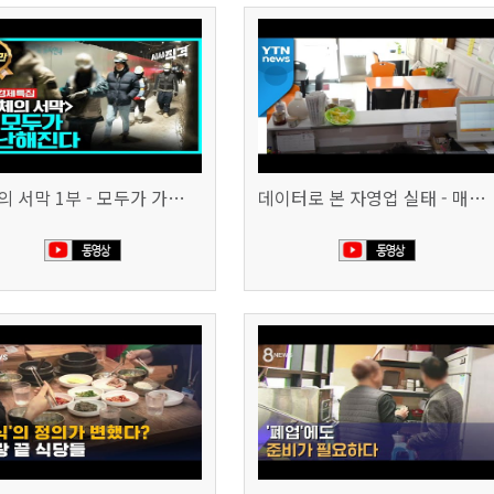
침체의 서막 1부 - 모두가 가난해진다 | 시사직격 신년특집
데이터로 본 자영업 실태 - 매출 '뚝', 장수 업소도 '휘청'