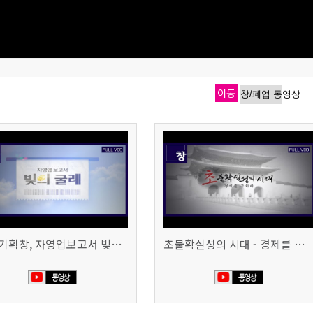
이동
시사기획창, 자영업보고서 빚의 굴레 507회 (KBS 25.6.10)
초불확실성의 시대 - 경제를 구하라 494회 (KBS 25.2.11)