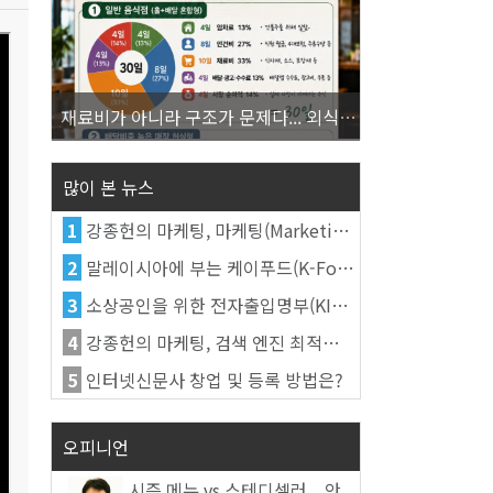
재료비가 아니라 구조가 문제다... 외식업 수익을 결정하는 진짜 숫자의 비밀
많이 본 뉴스
1
강종헌의 마케팅, 마케팅(Marketing)의 정의
2
말레이시아에 부는 케이푸드(K-Food) 열풍, 김치가 이어간다
3
소상공인을 위한 전자출입명부(KI-Pass)를 활용한다
4
강종헌의 마케팅, 검색 엔진 최적화(SEO, Search Engine Optimization)란
5
인터넷신문사 창업 및 등록 방법은?
오피니언
시즌 메뉴 vs 스테디셀러... 안