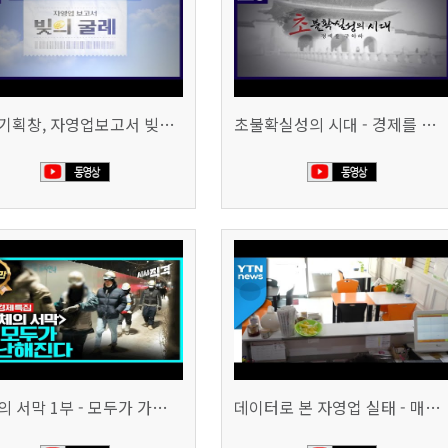
시사기획창, 자영업보고서 빚의 굴레 507회 (KBS 25.6.10)
초불확실성의 시대 - 경제를 구하라 494회 (KBS 25.2.11)
침체의 서막 1부 - 모두가 가난해진다 | 시사직격 신년특집
데이터로 본 자영업 실태 - 매출 '뚝', 장수 업소도 '휘청'