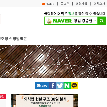
HOME
|
로그인
|
회원가입
|
회사소개
쟁조정 신청방법은
 서포터즈 2기 모집… ESG 및 임팩트투자 인식 제고
주를 망라한 한식 종합 체험·홍보관 조성
인천의 우수한 청년 로컬크리에이터들을 위한 팝업스토어 성료
홍보광고지원 사업으로 제작한 광고 첫 송출 시작
크랩