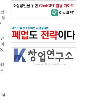
경험
 않
서
 길
 이
 동
끊임
 설
업 실