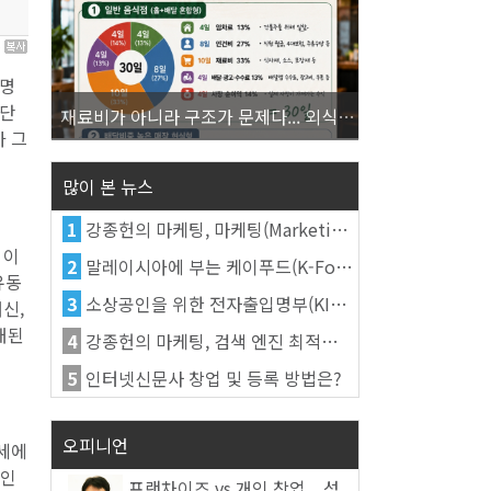
4
설명
 단
재료비가 아니라 구조가 문제다... 외식업 수익을 결정하는 진짜 숫자의 비밀
가 그
많이 본 뉴스
1
강종헌의 마케팅, 마케팅(Marketing)의 정의
 이
2
말레이시아에 부는 케이푸드(K-Food) 열풍, 김치가 이어간다
유동
3
소상공인을 위한 전자출입명부(KI-Pass)를 활용한다
신,
대된
4
강종헌의 마케팅, 검색 엔진 최적화(SEO, Search Engine Optimization)란
5
인터넷신문사 창업 및 등록 방법은?
오피니언
시세에
 인
프랜차이즈 vs 개인 창업... 성