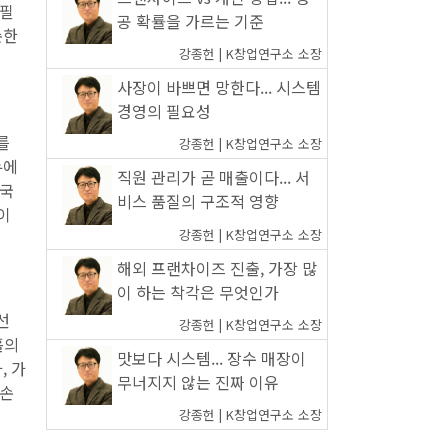
 필
공 확률을 가르는 기준
순한
강종헌 | K창업연구소 소장
사장이 바쁘면 망한다... 시스템
경영의 필요성
를
강종헌 | K창업연구소 소장
뉴에
직원 관리가 곧 매출이다... 서
결국
비스 품질의 구조적 영향
이
강종헌 | K창업연구소 소장
해외 프랜차이즈 진출, 가장 많
이 하는 착각은 무엇인가
선
강종헌 | K창업연구소 소장
홀의
맛보다 시스템... 장수 매장이
, 가
무너지지 않는 진짜 이유
 손
강종헌 | K창업연구소 소장