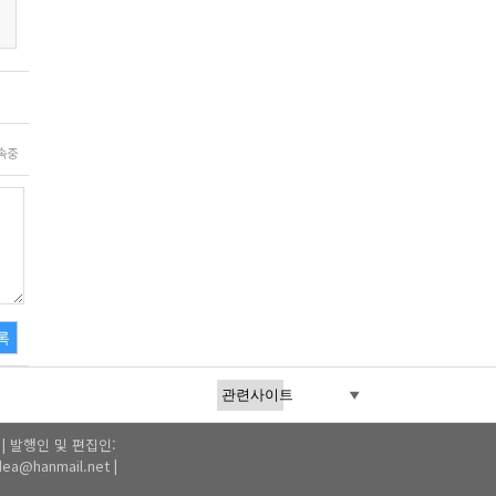
속중
록
1 | 발행인 및 편집인:
a@hanmail.net |