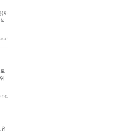
금)까
특색
03:47
으로
 위
44:41
오유