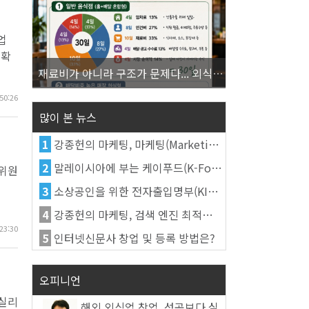
업
 확
재료비가 아니라 구조가 문제다... 외식업 수익을 결정하는 진짜 숫자의 비밀
50:26
많이 본 뉴스
1
강종헌의 마케팅, 마케팅(Marketing)의 정의
2
말레이시아에 부는 케이푸드(K-Food) 열풍, 김치가 이어간다
의위원
3
소상공인을 위한 전자출입명부(KI-Pass)를 활용한다
4
강종헌의 마케팅, 검색 엔진 최적화(SEO, Search Engine Optimization)란
23:30
5
인터넷신문사 창업 및 등록 방법은?
오피니언
 실리
해외 외식업 창업, 성공보다 실