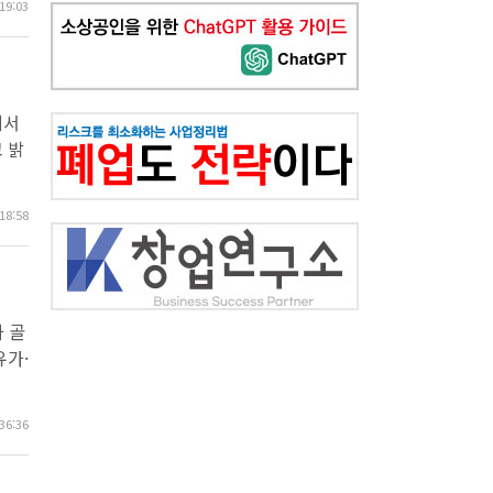
19:03
에서
 밝
18:58
 골
유가·
36:36