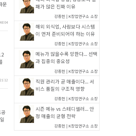
파운
패가 많은 진짜 이유
강종헌 | K창업연구소 소장
48:04
해외 외식업, 사람보다 시스템
이 먼저 준비되어야 하는 이유
강종헌 | K창업연구소 소장
메뉴가 많을수록 망한다... 선택
12
과 집중의 중요성
를
강종헌 | K창업연구소 소장
21:12
직원 관리가 곧 매출이다... 서
비스 품질의 구조적 영향
강종헌 | K창업연구소 소장
시즌 메뉴 vs 스테디셀러... 안
트공
정 매출의 균형 전략
4일
강종헌 | K창업연구소 소장