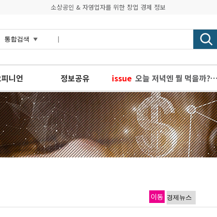
소상공인 & 자영업자를 위한 창업 경제 정보
오피니언
정보공유
issue
오늘 저녁엔 뭘 먹을까?
경기도, 양평 용문산 산나
궁평리마을 등 경기도 어
세종사이버대학교 외식창
게임 창업 희망 개발자 주
이동