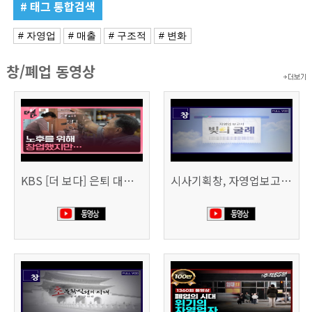
# 태그 통합검색
# 자영업
# 매출
# 구조적
# 변화
창/폐업 동영상
KBS [더 보다] 은퇴 대신 폐업
시사기획창, 자영업보고서 빚의 굴레 507회 (KBS 25.6.10)