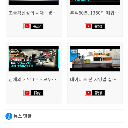
초불확실성의 시대 - 경제를 구하라 494회 (KBS 25.2.11)
추적60분, 1360회 폐업의 시대, 위기의 자영업자
침체의 서막 1부 - 모두가 가난해진다 | 시사직격 신년특집
데이터로 본 자영업 실태 - 매출 '뚝', 장수 업소도 '휘청'
뉴스 댓글