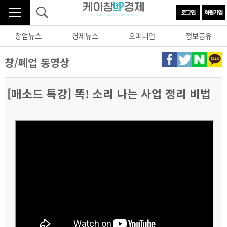
창업뉴스
경제뉴스
오피니언
정보공유
창/폐업 동영상
[매소드 특강] 똑! 소리 나는 사업 정리 비법