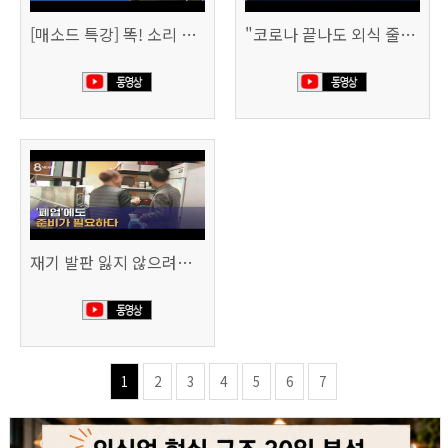
[매소드 특강] 똑! 소리 나는 사업 정리 비법
"코로나 끝나도 외식 줄이겠다"…위기의 식당들 (SBS 8시 뉴스)
재기 발판 잃지 않으려면…'폐업'에도 준비가 필요하다 (SBS 8시 뉴스)
1
2
3
4
5
6
7