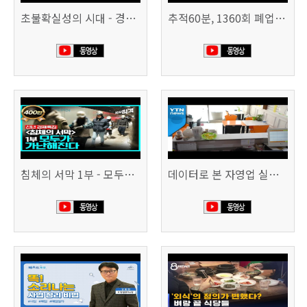
초불확실성의 시대 - 경제를 구하라 494회 (KBS 25.2.11)
추적60분, 1360회 폐업의 시대, 위기의 자영업자
침체의 서막 1부 - 모두가 가난해진다 | 시사직격 신년특집
데이터로 본 자영업 실태 - 매출 '뚝', 장수 업소도 '휘청'