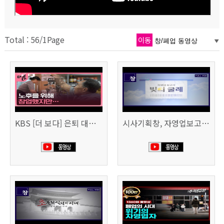
Total : 56/1Page
이동
KBS [더 보다] 은퇴 대신 폐업
시사기획창, 자영업보고서 빚의 굴레 507회 (KBS 25.6.10)