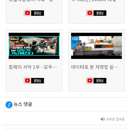
침체의 서막 1부 - 모두가 가난해진다 | 시사직격 신년특집
데이터로 본 자영업 실태 - 매출 '뚝', 장수 업소도 '휘청'
뉴스 댓글
비회원 접속중