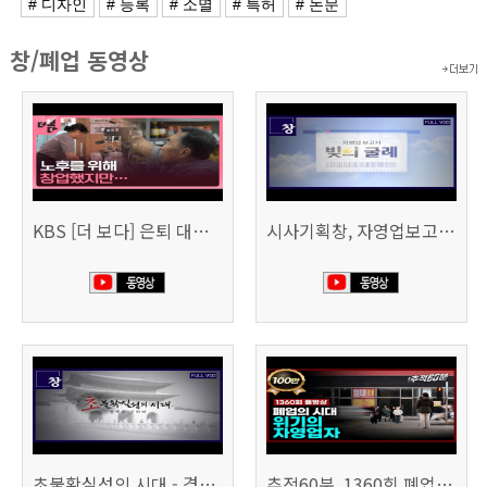
# 디자인
# 등록
# 소멸
# 특허
# 논문
창/폐업 동영상
KBS [더 보다] 은퇴 대신 폐업
시사기획창, 자영업보고서 빚의 굴레 507회 (KBS 25.6.10)
초불확실성의 시대 - 경제를 구하라 494회 (KBS 25.2.11)
추적60분, 1360회 폐업의 시대, 위기의 자영업자