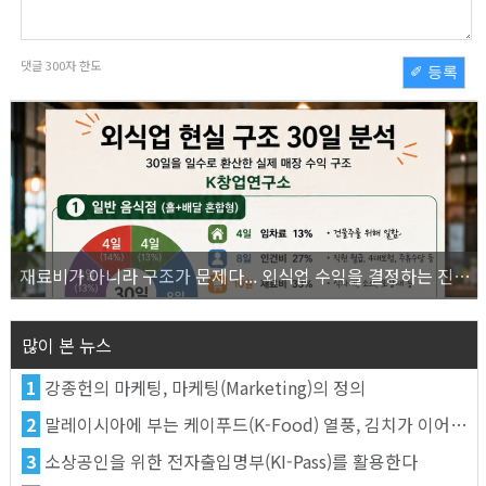
댓글
300
자 한도
✐ 등록
재료비가 아니라 구조가 문제다... 외식업 수익을 결정하는 진짜 숫자의 비밀
많이 본 뉴스
1
강종헌의 마케팅, 마케팅(Marketing)의 정의
2
말레이시아에 부는 케이푸드(K-Food) 열풍, 김치가 이어간다
3
소상공인을 위한 전자출입명부(KI-Pass)를 활용한다