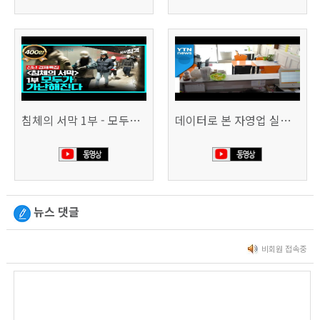
침체의 서막 1부 - 모두가 가난해진다 | 시사직격 신년특집
데이터로 본 자영업 실태 - 매출 '뚝', 장수 업소도 '휘청'
뉴스 댓글
비회원 접속중