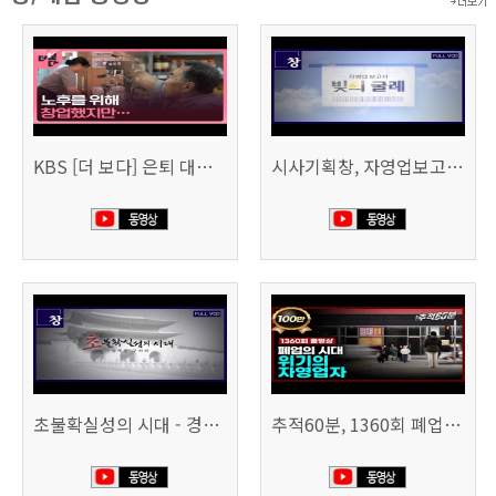
KBS [더 보다] 은퇴 대신 폐업
시사기획창, 자영업보고서 빚의 굴레 507회 (KBS 25.6.10)
초불확실성의 시대 - 경제를 구하라 494회 (KBS 25.2.11)
추적60분, 1360회 폐업의 시대, 위기의 자영업자