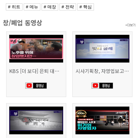
# 히트
# 메뉴
# 매장
# 전략
# 핵심
창/폐업 동영상
KBS [더 보다] 은퇴 대신 폐업
시사기획창, 자영업보고서 빚의 굴레 507회 (KBS 25.6.10)