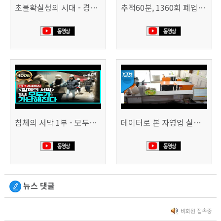
초불확실성의 시대 - 경제를 구하라 494회 (KBS 25.2.11)
추적60분, 1360회 폐업의 시대, 위기의 자영업자
침체의 서막 1부 - 모두가 가난해진다 | 시사직격 신년특집
데이터로 본 자영업 실태 - 매출 '뚝', 장수 업소도 '휘청'
뉴스 댓글
비회원 접속중