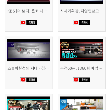
KBS [더 보다] 은퇴 대신 폐업
시사기획창, 자영업보고서 빚의 굴레 507회 (KBS 25.6.10)
초불확실성의 시대 - 경제를 구하라 494회 (KBS 25.2.11)
추적60분, 1360회 폐업의 시대, 위기의 자영업자