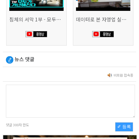
침체의 서막 1부 - 모두가 가난해진다 | 시사직격 신년특집
데이터로 본 자영업 실태 - 매출 '뚝', 장수 업소도 '휘청'
뉴스 댓글
비회원 접속중
댓글
300
자 한도
✐ 등록