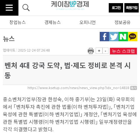
창업뉴스
경제뉴스
오피니언
정보공유
뉴스
업데이트 : 2025-12-24 07:26:48
+
-
뉴스 스크랩
벤처 4대 강국 도약, 법·제도 정비로 본격 시
동
https://www.ksetup.com/news/news_view.php?idx_no=14818
중소벤처기업부(장관 한성숙, 이하 중기부)는 23일(화) 국무회의
에서 ｢벤처투자 촉진에 관한 법률(이하 벤처투자법)｣, ｢벤처기업
육성에 관한 특별법(이하 벤처기업법)｣ 개정안, ｢벤처기업 육성에
관한 특별법 시행령(이하 벤처기업법 시행령)｣ 일부개정령안을
각각 의결했다고 밝혔다.