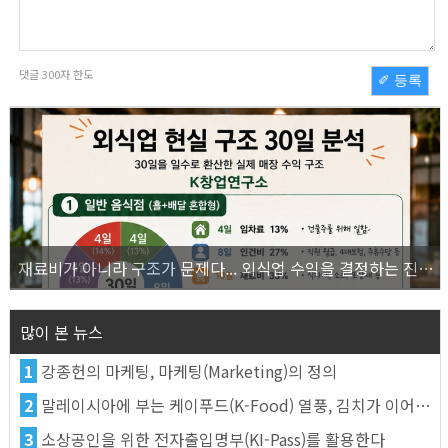
댓글
300
자 한도
✐ 등록
재료비가 아니라 구조가 문제다... 외식업 수익을 결정하는 진짜 숫자의 비밀
많이 본 뉴스
1
강종헌의 마케팅, 마케팅(Marketing)의 정의
2
말레이시아에 부는 케이푸드(K-Food) 열풍, 김치가 이어간다
3
소상공인을 위한 전자출입명부(KI-Pass)를 활용한다