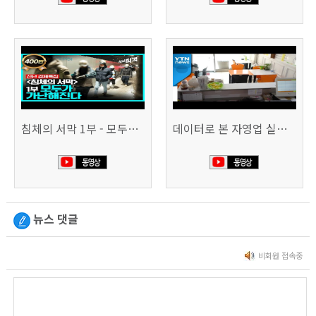
침체의 서막 1부 - 모두가 가난해진다 | 시사직격 신년특집
데이터로 본 자영업 실태 - 매출 '뚝', 장수 업소도 '휘청'
뉴스 댓글
비회원 접속중