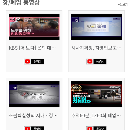
창/폐업 동영상
KBS [더 보다] 은퇴 대신 폐업
시사기획창, 자영업보고서 빚의 굴레 507회 (KBS 25.6.10)
초불확실성의 시대 - 경제를 구하라 494회 (KBS 25.2.11)
추적60분, 1360회 폐업의 시대, 위기의 자영업자