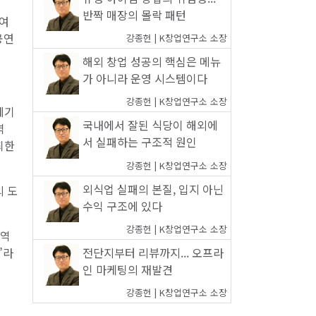
반짝 매장의 몰락 패턴
참여
공연
강종헌 | K창업연구소 소장
해외 창업 성공의 핵심은 메뉴
가 아니라 운영 시스템이다
강종헌 | K창업연구소 소장
혜기
국내에서 잘된 식당이 해외에
역
서 실패하는 구조적 원인
최한
강종헌 | K창업연구소 소장
외식업 실패의 본질, 입지 아닌
의 도
수익 구조에 있다
강종헌 | K창업연구소 소장
지역
전단지부터 리뷰까지... 오프라
”라
인 마케팅의 재발견
강종헌 | K창업연구소 소장