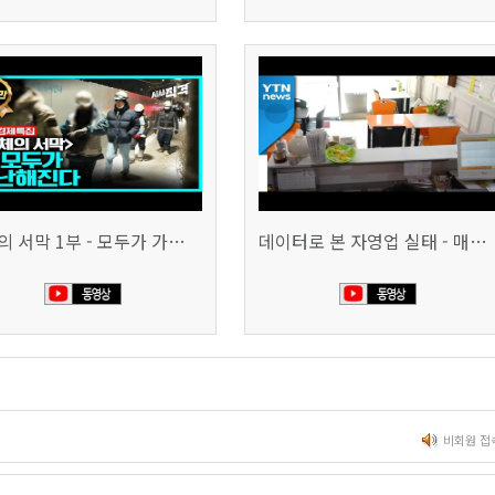
침체의 서막 1부 - 모두가 가난해진다 | 시사직격 신년특집
데이터로 본 자영업 실태 - 매출 '뚝', 장수 업소도 '휘청'
비회원 접