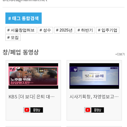
# 태그 통합검색
# 서울창업허브
# 성수
# 2025년
# 하반기
# 입주기업
# 모집
창/폐업 동영상
KBS [더 보다] 은퇴 대신 폐업
시사기획창, 자영업보고서 빚의 굴레 507회 (KBS 25.6.10)