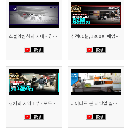
초불확실성의 시대 - 경제를 구하라 494회 (KBS 25.2.11)
추적60분, 1360회 폐업의 시대, 위기의 자영업자
침체의 서막 1부 - 모두가 가난해진다 | 시사직격 신년특집
데이터로 본 자영업 실태 - 매출 '뚝', 장수 업소도 '휘청'