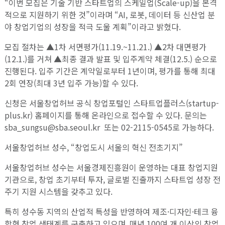
“이번 모집은 기술 기반 스타트업의 스케일업(Scale-up)을 본격
적으로 지원하기 위한 것”이라며 “AI, 로봇, 데이터 등 신산업 분
야 창업기업의 성장을 적극 도울 계획”이라고 밝혔다.
모집 절차는 ▲1차 서면평가(11.19.~11.21.) ▲2차 대면평가
(12.1.)를 거쳐 ▲최종 결과 발표 및 입주계약 체결(12.5.) 순으로
진행된다. 입주 기간은 계약일로부터 1년이며, 평가를 통해 최대
2회 연장(최대 3년 입주 가능)할 수 있다.
신청은 서울창업허브 공식 창업포털인 스타트업플러스(startup-
plus.kr) 홈페이지를 통해 온라인으로 접수할 수 있다. 문의는
sba_sungsu@sba.seoul.kr 또는 02-2115-0545로 가능하다.
서울창업허브 성수, “창업도시 서울의 혁신 전초기지”
서울창업허브 성수는 서울경제진흥원이 운영하는 대표 창업지원
기관으로, 창업 초기부터 투자, 글로벌 진출까지 스타트업 성장 전
주기 지원 시스템을 갖추고 있다.
특히 성수동 지역의 산업적 특성을 반영하여 제조·디자인·테크 융
합형 창업 생태계를 구축하고 있으며, 매년 100여 개 이상의 창업