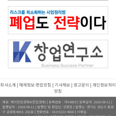
회사소개
|
매체정보·편집방침
|
기사제보
|
광고문의
|
개인정보처리
방침
제호: 케이창업경제(K창업경제) | 등록번호 : 아54859 | 등록일자: 2026-06-11 |
발행일자 : 2026-06-11 | 발행인 및 편집인: 강종헌 | 발행소: 경기도 성남시 중원
구 금광동4654. 201호 | 전화번호 : 010-5223-4600 | 이메일: