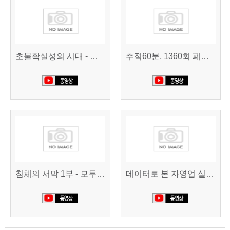
초불확실성의 시대 - 경제를 구하라 494회 (KBS 25.2.11)
추적60분, 1360회 폐업의 시대, 위기의 자영업자
침체의 서막 1부 - 모두가 가난해진다 | 시사직격 신년특집
데이터로 본 자영업 실태 - 매출 '뚝', 장수 업소도 '휘청'