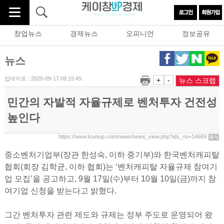
창업뉴스
경제뉴스
오피니언
정보공유
뉴스
업데이트 : 2025-09-17 09:15:49
+
-
뉴스 스크랩
민간의 자발적 자율규제로 벤처투자 건전성
높인다
https://www.ksetup.com/news/news_view.php?idx_no=14669
중소벤처기업부(장관 한성숙, 이하 중기부)와 한국벤처캐피탈
협회(회장 김학균, 이하 협회)는 ‘벤처캐피탈 자율규제 참여기
업 모집’을 공고하고, 9월 17일(수)부터 10월 10일(금)까지 참
여기업 신청을 받는다고 밝혔다.
그간 벤처투자 관련 제도와 규제는 정부 주도로 운영되어 왔