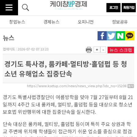
창업뉴스
경제뉴스
오피니언
정보공유
뉴스
업데이트 : 2026-07-02 07:13:23
+
-
뉴스 스크랩
경기도 특사경, 룸카페·멀티방·홀덤펍 등 청
소년 유해업소 집중단속
https://www.ksetup.com/news/news_view.php?idx_no=15208
경기도 특별사법경찰단이 여름방학을 맞아 7월 27일부터 8월 21
일까지 4주간 도내 룸카페, 멀티방, 홀덤펍 등을 대상으로 청소년
보호법 위반행위에 대한 집중단속을 실시한다.
단속 대상은 룸카페, 멀티방, 홀덤펍 등이며 특히 주요 상권과 학
교 주변에 위치해 학생들이 접근하기 쉬운 업소를 중심으로 점검