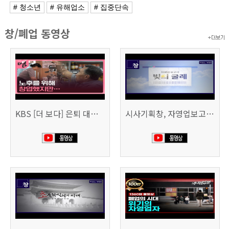
# 청소년
# 유해업소
# 집중단속
창/폐업 동영상
KBS [더 보다] 은퇴 대신 폐업
시사기획창, 자영업보고서 빚의 굴레 507회 (KBS 25.6.10)