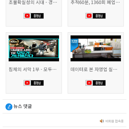
초불확실성의 시대 - 경제를 구하라 494회 (KBS 25.2.11)
추적60분, 1360회 폐업의 시대, 위기의 자영업자
침체의 서막 1부 - 모두가 가난해진다 | 시사직격 신년특집
데이터로 본 자영업 실태 - 매출 '뚝', 장수 업소도 '휘청'
뉴스 댓글
비회원 접속중