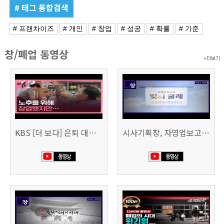
# 태그 통합검색
# 프랜차이즈
# 개인
# 창업
# 성공
# 확률
# 기준
창/폐업 동영상
KBS [더 보다] 은퇴 대신 폐업
시사기획창, 자영업보고서 빚의 굴레 507회 (KBS 25.6.10)