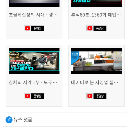
초불확실성의 시대 - 경제를 구하라 494회 (KBS 25.2.11)
추적60분, 1360회 폐업의 시대, 위기의 자영업자
침체의 서막 1부 - 모두가 가난해진다 | 시사직격 신년특집
데이터로 본 자영업 실태 - 매출 '뚝', 장수 업소도 '휘청'
뉴스 댓글