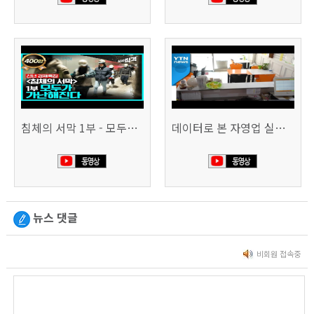
침체의 서막 1부 - 모두가 가난해진다 | 시사직격 신년특집
데이터로 본 자영업 실태 - 매출 '뚝', 장수 업소도 '휘청'
뉴스 댓글
비회원 접속중