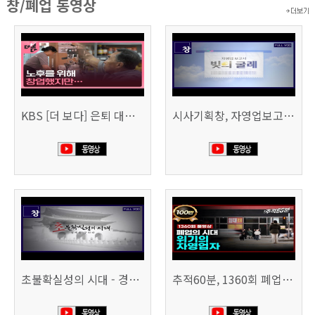
창/폐업 동영상
KBS [더 보다] 은퇴 대신 폐업
시사기획창, 자영업보고서 빚의 굴레 507회 (KBS 25.6.10)
초불확실성의 시대 - 경제를 구하라 494회 (KBS 25.2.11)
추적60분, 1360회 폐업의 시대, 위기의 자영업자