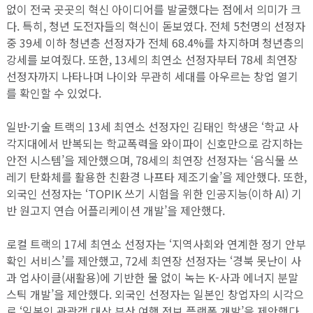
없이 전국 곳곳의 혁신 아이디어를 발굴했다는 점에서 의미가 크
다. 특히, 청년 도전자들의 혁신이 돋보였다. 전체 5천명의 선정자
중 39세 이하 청년층 선정자가 전체 68.4%를 차지하며 청년층의
강세를 보여줬다. 또한, 13세의 최연소 선정자부터 78세 최연장
선정자까지 나타나며 나이와 무관히 세대를 아우르는 창업 열기
를 확인할 수 있었다.
일반·기술 트랙의 13세 최연소 선정자인 김태인 학생은 ‘학교 사
각지대에서 반복되는 학교폭력을 와이파이 신호만으로 감지하는
안전 시스템’을 제안했으며, 78세의 최연장 선정자는 ‘음식물 쓰
레기 탄화체를 활용한 친환경 나프타 제조기술’을 제안했다. 또한,
외국인 선정자는 ‘TOPIK 쓰기 시험을 위한 인공지능(이하 AI) 기
반 원고지 연습 어플리케이션 개발’을 제안했다.
로컬 트랙의 17세 최연소 선정자는 ‘지역사회와 연계한 정기 안부
확인 서비스’를 제안했고, 72세 최연장 선정자는 ‘경북 못난이 사
과 업사이클(새활용)에 기반한 물 없이 녹는 K-사과 에너지 분말
스틱 개발’을 제안했다. 외국인 선정자는 일본인 창업자의 시각으
로 ‘일본인 관광객 대상 부산 여행 정보 플랫폼 개발’을 제안했다.