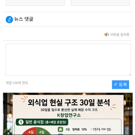
뉴스 댓글
비회원 접속중
댓글
300
자 한도
✐ 등록