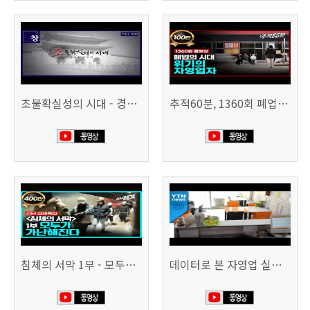
초불확실성의 시대 - 경제를 구하라 494회 (KBS 25.2.11)
추적60분, 1360회 폐업의 시대, 위기의 자영업자
침체의 서막 1부 - 모두가 가난해진다 | 시사직격 신년특집
데이터로 본 자영업 실태 - 매출 '뚝', 장수 업소도 '휘청'