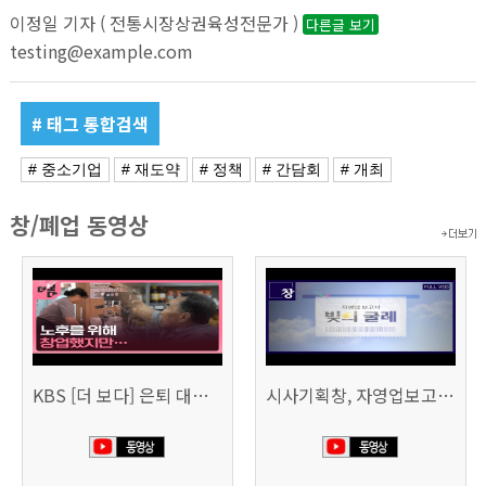
이정일 기자 ( 전통시장상권육성전문가 )
다른글 보기
testing@example.com
# 태그 통합검색
# 중소기업
# 재도약
# 정책
# 간담회
# 개최
창/폐업 동영상
KBS [더 보다] 은퇴 대신 폐업
시사기획창, 자영업보고서 빚의 굴레 507회 (KBS 25.6.10)