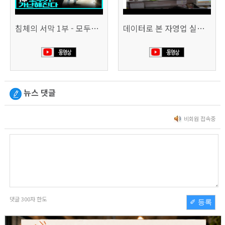
침체의 서막 1부 - 모두가 가난해진다 | 시사직격 신년특집
데이터로 본 자영업 실태 - 매출 '뚝', 장수 업소도 '휘청'
뉴스 댓글
비회원 접속중
댓글
300
자 한도
✐ 등록