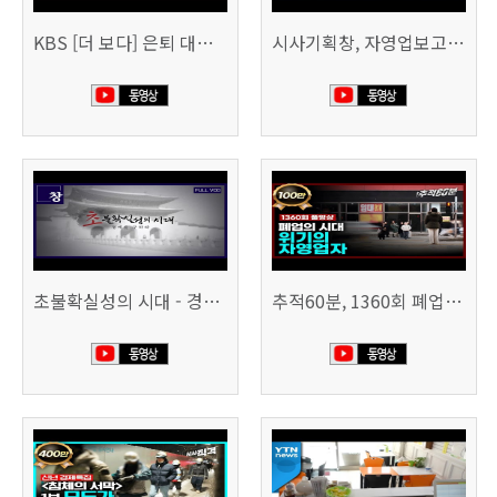
KBS [더 보다] 은퇴 대신 폐업
시사기획창, 자영업보고서 빚의 굴레 507회 (KBS 25.6.10)
초불확실성의 시대 - 경제를 구하라 494회 (KBS 25.2.11)
추적60분, 1360회 폐업의 시대, 위기의 자영업자