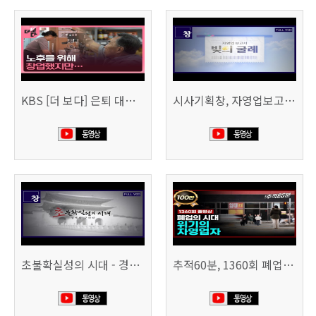
KBS [더 보다] 은퇴 대신 폐업
시사기획창, 자영업보고서 빚의 굴레 507회 (KBS 25.6.10)
초불확실성의 시대 - 경제를 구하라 494회 (KBS 25.2.11)
추적60분, 1360회 폐업의 시대, 위기의 자영업자