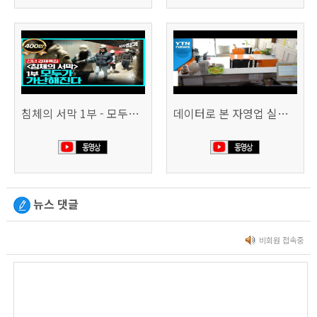
침체의 서막 1부 - 모두가 가난해진다 | 시사직격 신년특집
데이터로 본 자영업 실태 - 매출 '뚝', 장수 업소도 '휘청'
뉴스 댓글
비회원 접속중