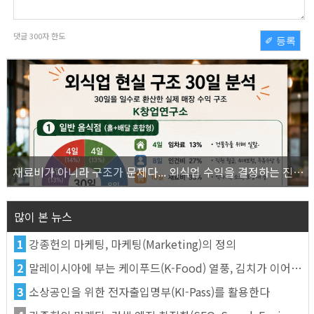
댓글
300
자 한도
✐ 등록
재료비가 아니라 구조가 문제다... 외식업 수익을 결정하는 진짜 숫자의 비밀
많이 본 뉴스
1
강종헌의 마케팅, 마케팅(Marketing)의 정의
2
말레이시아에 부는 케이푸드(K-Food) 열풍, 김치가 이어간다
3
소상공인을 위한 전자출입명부(KI-Pass)를 활용한다