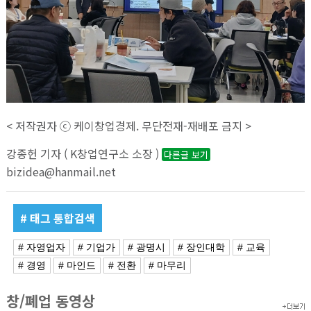
< 저작권자 ⓒ 케이창업경제. 무단전재-재배포 금지 >
강종헌 기자 ( K창업연구소 소장 )
다른글 보기
bizidea@hanmail.net
# 태그 통합검색
# 자영업자
# 기업가
# 광명시
# 장인대학
# 교육
# 경영
# 마인드
# 전환
# 마무리
창/폐업 동영상