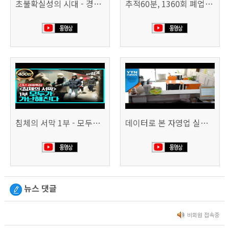
초불확실성의 시대 - 경제를 구하라 494회 (KBS 25.2.11)
추적60분, 1360회 폐업의 시대, 위기의 자영업자
침체의 서막 1부 - 모두가 가난해진다 | 시사직격 신년특집
데이터로 본 자영업 실태 - 매출 '뚝', 장수 업소도 '휘청'
뉴스 댓글
비회원 접속중