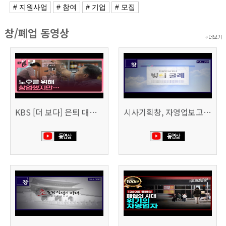
# 지원사업
# 참여
# 기업
# 모집
창/폐업 동영상
KBS [더 보다] 은퇴 대신 폐업
시사기획창, 자영업보고서 빚의 굴레 507회 (KBS 25.6.10)