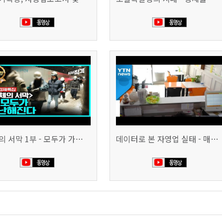
침체의 서막 1부 - 모두가 가난해진다 | 시사직격 신년특집
데이터로 본 자영업 실태 - 매출 '뚝', 장수 업소도 '휘청'