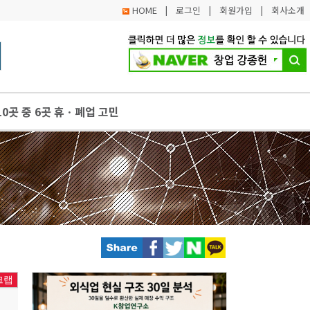
HOME
|
로그인
|
회원가입
|
회사소개
0곳 중 6곳 휴ㆍ폐업 고민
업박람회 일정표
 SOPT, 33기 앱잼 데모데이 개최
 대표 투자유치 플랫폼 빅웨이브(BiiG WAVE) IR 상반기 참여 
 실전 외식 창업 과정 4기 모집
크랩