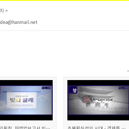
지 >
idea@hanmail.net
시사기획창, 자영업보고서 빚의 굴레 507회 (KBS 25.6.10)
초불확실성의 시대 - 경제를 구하라 494회 (KBS 25.2.11)