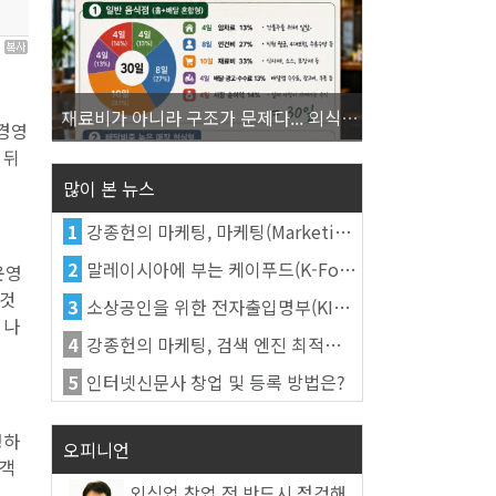
7
재료비가 아니라 구조가 문제다... 외식업 수익을 결정하는 진짜 숫자의 비밀
 경영
 뒤
많이 본 뉴스
1
강종헌의 마케팅, 마케팅(Marketing)의 정의
2
말레이시아에 부는 케이푸드(K-Food) 열풍, 김치가 이어간다
운영
 것
3
소상공인을 위한 전자출입명부(KI-Pass)를 활용한다
 나
4
강종헌의 마케팅, 검색 엔진 최적화(SEO, Search Engine Optimization)란
5
인터넷신문사 창업 및 등록 방법은?
정하
오피니언
고객
외식업 창업 전 반드시 점검해