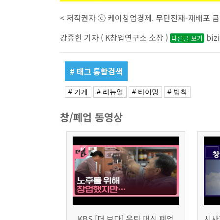
< 저작권자 ⓒ 케이창업경제. 무단전재-재배포 금
강종헌 기자 ( K창업연구소 소장 )
biz
다른글 보기
# 태그 통합검색
# 가게
# 리뉴얼
# 타이밍
# 법칙
창/폐업 동영상
KBS [더 보다] 은퇴 대신 폐업