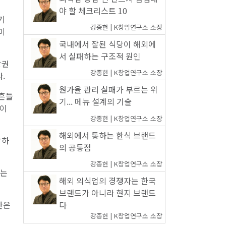
야 할 체크리스트 10
기
강종헌 | K창업연구소 소장
미
국내에서 잘된 식당이 해외에
서 실패하는 구조적 원인
상권
강종헌 | K창업연구소 소장
.
원가율 관리 실패가 부르는 위
 흔들
기... 메뉴 설계의 기술
타이
강종헌 | K창업연구소 소장
해외에서 통하는 한식 브랜드
감하
의 공통점
강종헌 | K창업연구소 소장
지는
해외 외식업의 경쟁자는 한국
브랜드가 아니라 현지 브랜드
다
간은
강종헌 | K창업연구소 소장