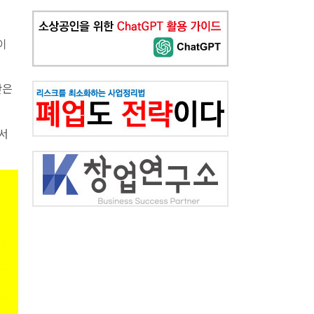
이
단은
서