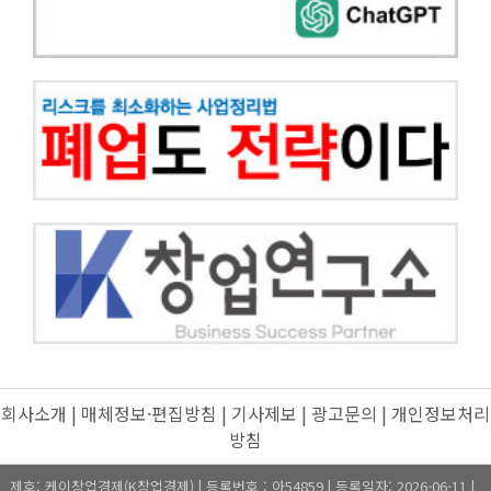
회사소개
|
매체정보·편집방침
|
기사제보
|
광고문의
|
개인정보처리
방침
제호: 케이창업경제(K창업경제) | 등록번호 : 아54859 | 등록일자: 2026-06-11 |