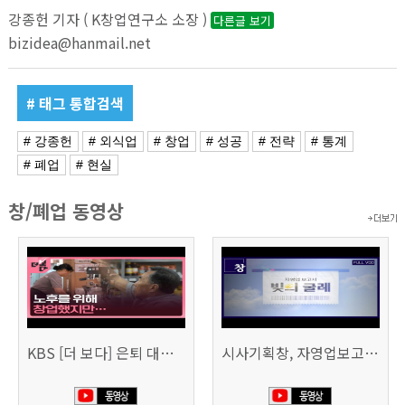
강종헌 기자 ( K창업연구소 소장 )
다른글 보기
bizidea@hanmail.net
# 태그 통합검색
# 강종헌
# 외식업
# 창업
# 성공
# 전략
# 통계
# 폐업
# 현실
창/폐업 동영상
KBS [더 보다] 은퇴 대신 폐업
시사기획창, 자영업보고서 빚의 굴레 507회 (KBS 25.6.10)