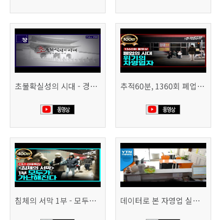
초불확실성의 시대 - 경제를 구하라 494회 (KBS 25.2.11)
추적60분, 1360회 폐업의 시대, 위기의 자영업자
침체의 서막 1부 - 모두가 가난해진다 | 시사직격 신년특집
데이터로 본 자영업 실태 - 매출 '뚝', 장수 업소도 '휘청'