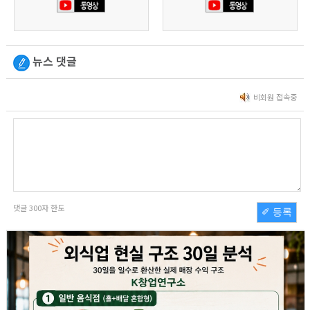
뉴스 댓글
비회원 접속중
댓글
300
자 한도
✐ 등록