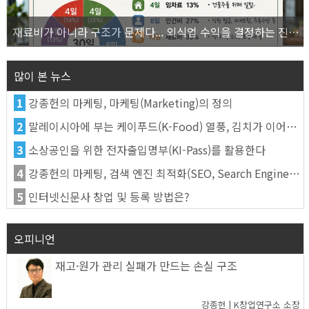
재료비가 아니라 구조가 문제다... 외식업 수익을 결정하는 진짜 숫자의 비밀
많이 본 뉴스
1
강종헌의 마케팅, 마케팅(Marketing)의 정의
2
말레이시아에 부는 케이푸드(K-Food) 열풍, 김치가 이어간다
3
소상공인을 위한 전자출입명부(KI-Pass)를 활용한다
4
강종헌의 마케팅, 검색 엔진 최적화(SEO, Search Engine Optimization)란
5
인터넷신문사 창업 및 등록 방법은?
오피니언
재고·원가 관리 실패가 만드는 손실 구조
강종헌 | K창업연구소 소장