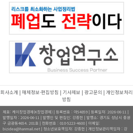
회사소개
|
매체정보·편집방침
|
기사제보
|
광고문의
|
개인정보처리
방침
제호: 케이창업경제(K창업경제) | 등록번호 : 아54859 | 등록일자: 2026-06-11 |
발행일자 : 2026-06-11 | 발행인 및 편집인: 강종헌 | 발행소: 경기도 성남시 중원
구 금광동4654. 201호 | 전화번호 : 010-5223-4600 | 이메일:
bizidea@hanmail.net | 청소년보호책임자: 강종헌 | 개인정보관리책임자 : 강