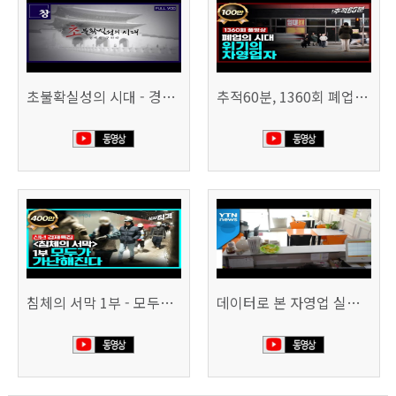
초불확실성의 시대 - 경제를 구하라 494회 (KBS 25.2.11)
추적60분, 1360회 폐업의 시대, 위기의 자영업자
침체의 서막 1부 - 모두가 가난해진다 | 시사직격 신년특집
데이터로 본 자영업 실태 - 매출 '뚝', 장수 업소도 '휘청'