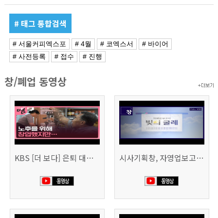
# 태그 통합검색
# 서울커피엑스포
# 4월
# 코엑스서
# 바이어
# 사전등록
# 접수
# 진행
창/폐업 동영상
KBS [더 보다] 은퇴 대신 폐업
시사기획창, 자영업보고서 빚의 굴레 507회 (KBS 25.6.10)