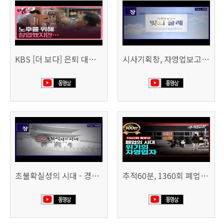
KBS [더 보다] 은퇴 대신 폐업
시사기획창, 자영업보고서 빚의 굴레 507회 (KBS 25.6.10)
초불확실성의 시대 - 경제를 구하라 494회 (KBS 25.2.11)
추적60분, 1360회 폐업의 시대, 위기의 자영업자