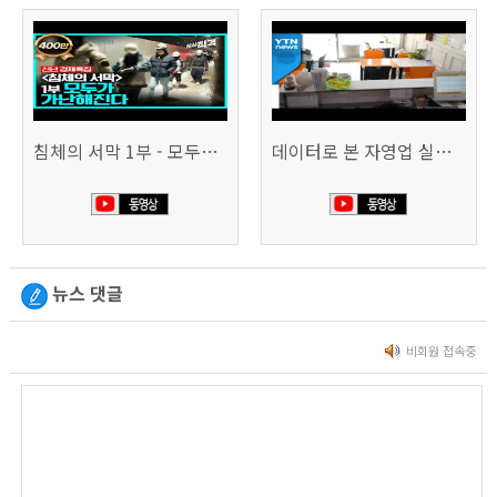
침체의 서막 1부 - 모두가 가난해진다 | 시사직격 신년특집
데이터로 본 자영업 실태 - 매출 '뚝', 장수 업소도 '휘청'
뉴스 댓글
비회원 접속중