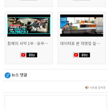
침체의 서막 1부 - 모두가 가난해진다 | 시사직격 신년특집
데이터로 본 자영업 실태 - 매출 '뚝', 장수 업소도 '휘청'
뉴스 댓글
비회원 접속중