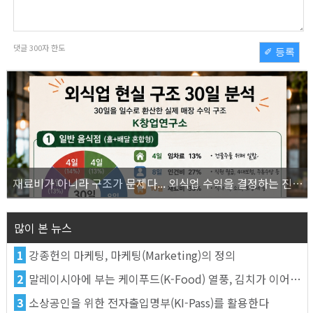
댓글
300
자 한도
✐ 등록
재료비가 아니라 구조가 문제다... 외식업 수익을 결정하는 진짜 숫자의 비밀
많이 본 뉴스
1
강종헌의 마케팅, 마케팅(Marketing)의 정의
2
말레이시아에 부는 케이푸드(K-Food) 열풍, 김치가 이어간다
3
소상공인을 위한 전자출입명부(KI-Pass)를 활용한다