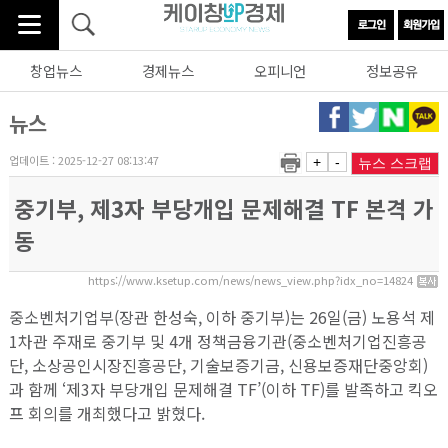
창업뉴스
경제뉴스
오피니언
정보공유
뉴스
업데이트 : 2025-12-27 08:13:47
+
-
뉴스 스크랩
중기부, 제3자 부당개입 문제해결 TF 본격 가
동
https://www.ksetup.com/news/news_view.php?idx_no=14824
중소벤처기업부(장관 한성숙, 이하 중기부)는 26일(금) 노용석 제
1차관 주재로 중기부 및 4개 정책금융기관(중소벤처기업진흥공
단, 소상공인시장진흥공단, 기술보증기금, 신용보증재단중앙회)
과 함께 ‘제3자 부당개입 문제해결 TF’(이하 TF)를 발족하고 킥오
프 회의를 개최했다고 밝혔다.