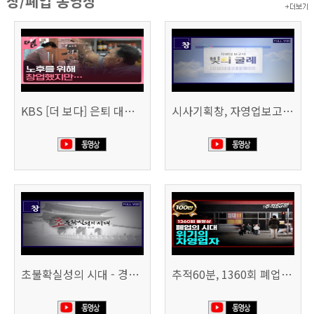
창/폐업 동영상
KBS [더 보다] 은퇴 대신 폐업
시사기획창, 자영업보고서 빚의 굴레 507회 (KBS 25.6.10)
초불확실성의 시대 - 경제를 구하라 494회 (KBS 25.2.11)
추적60분, 1360회 폐업의 시대, 위기의 자영업자