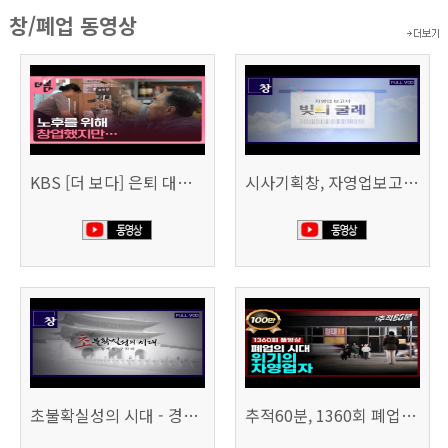
창/폐업 동영상
KBS [더 보다] 은퇴 대신 폐업
시사기획창, 자영업보고서 빚의 굴레 507회 (KBS 25.6.10)
초불확실성의 시대 - 경제를 구하라 494회 (KBS 25.2.11)
추적60분, 1360회 폐업의 시대, 위기의 자영업자