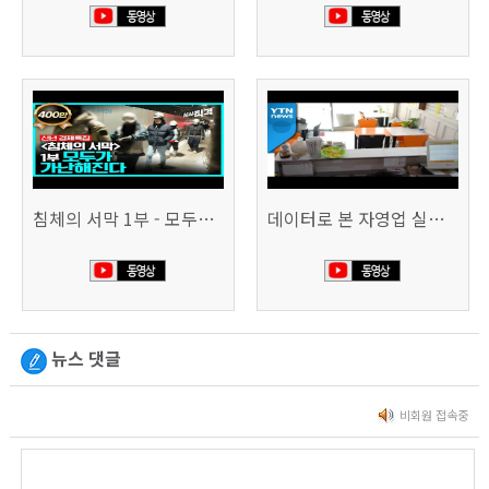
침체의 서막 1부 - 모두가 가난해진다 | 시사직격 신년특집
데이터로 본 자영업 실태 - 매출 '뚝', 장수 업소도 '휘청'
뉴스 댓글
비회원 접속중