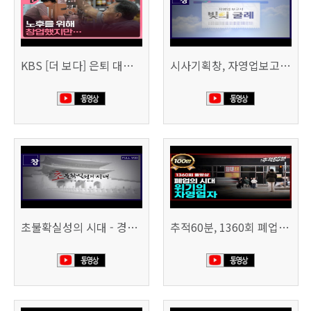
KBS [더 보다] 은퇴 대신 폐업
시사기획창, 자영업보고서 빚의 굴레 507회 (KBS 25.6.10)
초불확실성의 시대 - 경제를 구하라 494회 (KBS 25.2.11)
추적60분, 1360회 폐업의 시대, 위기의 자영업자