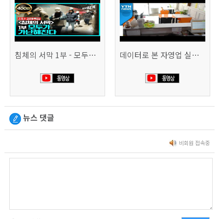
침체의 서막 1부 - 모두가 가난해진다 | 시사직격 신년특집
데이터로 본 자영업 실태 - 매출 '뚝', 장수 업소도 '휘청'
뉴스 댓글
비회원 접속중