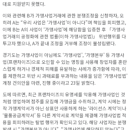
대로 지원받지 못했다.
이와 관련해 B가 가맹사업거래에 관한 분쟁조정을 신청하자, 오
히려 A는 “우리 사업은 ‘가맹사업’이 아니다”며 책임을 회피했고,
이에 B는 A의 사업이 ‘가맹사업’에 해당함을 입증한 후 「가맹사
업거래의 공정화에 관한 법률(이하 가맹사업법)」 위반행위를 다
투고자 했으나, A가 끝내 조정을 거부해 조정이 불성립됐다.
경기도는 가맹사업이 아님에도 ‘가맹사업’, ‘가맹본부’ 등 가맹사
업(프랜차이즈)으로 오인할 수 있는 명칭을 사용해 창업자를 혼란
스럽게 하거나 경제적 피해를 유발하는 사례가 증가함에 따라, 이
를 제한하고 위반 시 과태료를 부과하는 내용을 담은 ‘가맹사업법’
개정 건의안을 마련, 진행 중이라고 23일 밝혔다.
도에 따르면, 최근 프랜차이즈의 유명세를 악용해 가맹사업인 것
처럼 영업하며 점주를 모집해 가맹금을 수취하고, 계약 시에는 정
작 가맹계약서가 아닌 상표만 사용하게 하는 ‘라이선스 계약’이나
‘물품공급계약서’ 등 다른 계약서로 계약을 체결해 가맹사업법 적
용을 회피하려는 탈법 행위가 확인되고 있다. 해당 사업자는 분쟁
발생 시 “가맹본부가 아니다”, “가맹사업에 해당하지 않는다”고