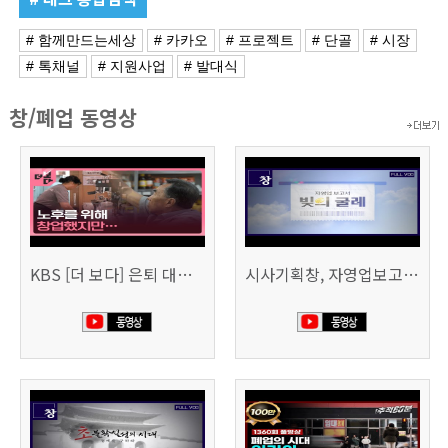
# 함께만드는세상
# 카카오
# 프로젝트
# 단골
# 시장
# 톡채널
# 지원사업
# 발대식
창/폐업 동영상
KBS [더 보다] 은퇴 대신 폐업
시사기획창, 자영업보고서 빚의 굴레 507회 (KBS 25.6.10)