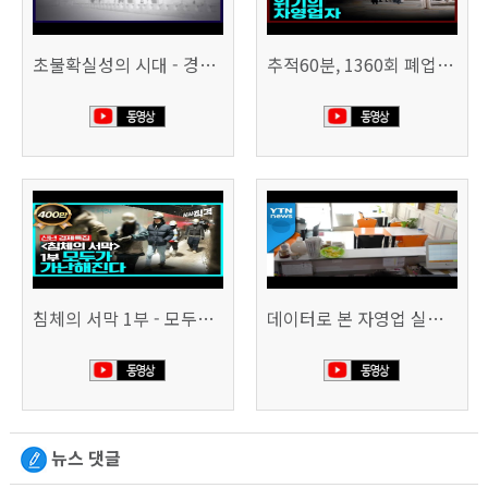
초불확실성의 시대 - 경제를 구하라 494회 (KBS 25.2.11)
추적60분, 1360회 폐업의 시대, 위기의 자영업자
침체의 서막 1부 - 모두가 가난해진다 | 시사직격 신년특집
데이터로 본 자영업 실태 - 매출 '뚝', 장수 업소도 '휘청'
뉴스 댓글