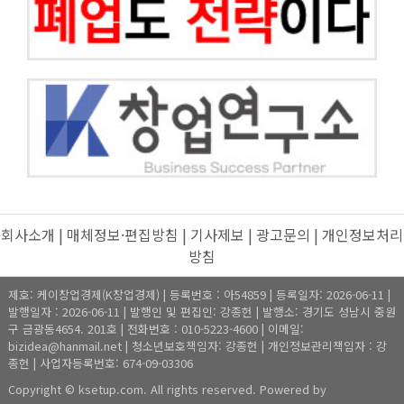
회사소개
|
매체정보·편집방침
|
기사제보
|
광고문의
|
개인정보처리
방침
제호: 케이창업경제(K창업경제) | 등록번호 : 아54859 | 등록일자: 2026-06-11 |
발행일자 : 2026-06-11 | 발행인 및 편집인: 강종헌 | 발행소: 경기도 성남시 중원
구 금광동4654. 201호 | 전화번호 : 010-5223-4600 | 이메일:
bizidea@hanmail.net | 청소년보호책임자: 강종헌 | 개인정보관리책임자 : 강
종헌 | 사업자등록번호: 674-09-03306
Copyright © ksetup.com. All rights reserved. Powered by