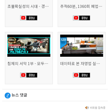
초불확실성의 시대 - 경제를 구하라 494회 (KBS 25.2.11)
추적60분, 1360회 폐업의 시대, 위기의 자영업자
침체의 서막 1부 - 모두가 가난해진다 | 시사직격 신년특집
데이터로 본 자영업 실태 - 매출 '뚝', 장수 업소도 '휘청'
뉴스 댓글
비회원 접속중