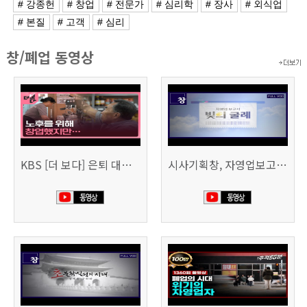
# 강종헌
# 창업
# 전문가
# 심리학
# 장사
# 외식업
# 본질
# 고객
# 심리
창/폐업 동영상
KBS [더 보다] 은퇴 대신 폐업
시사기획창, 자영업보고서 빚의 굴레 507회 (KBS 25.6.10)