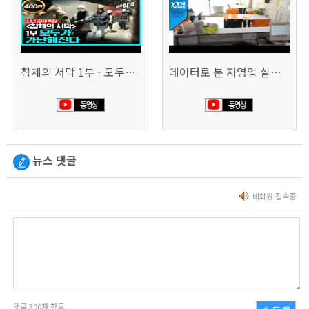
침체의 서막 1부 - 모두가 가난해진다 | 시사직격 신년특집
데이터로 본 자영업 실태 - 매출 '뚝', 장수 업소도 '휘청'
뉴스 댓글
비회원 접속중
댓글
300
자 한도