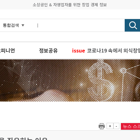
소상공인 & 자영업자를 위한 창업 경제 정보
오피니언
정보공유
issue
코로나19 속에서 외식창
편의점 가맹 분쟁, 경기
사회연대은행-11번가, 소
소상공인 여러분, 찾아가
소진공, 코레일유통과 협
+
-
뉴스 스