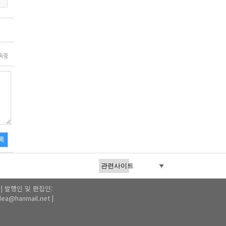
속중
록
1 | 발행인 및 편집인:
a@hanmail.net |