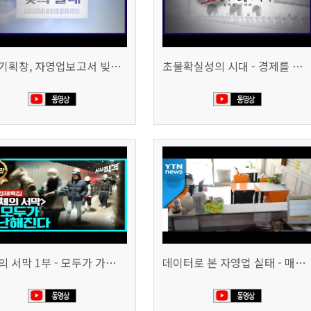
시사기획창, 자영업보고서 빚의 굴레 507회 (KBS 25.6.10)
초불확실성의 시대 - 경제를 구하라 494회 (KBS 25.2.11)
침체의 서막 1부 - 모두가 가난해진다 | 시사직격 신년특집
데이터로 본 자영업 실태 - 매출 '뚝', 장수 업소도 '휘청'