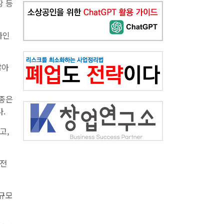
장 등
나인
많아
업종은
.
고,
회전
 규모