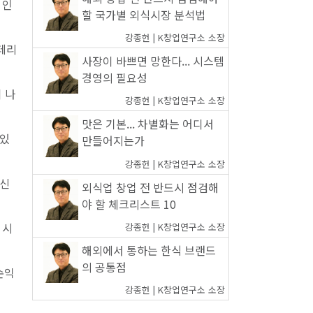
 인
할 국가별 외식시장 분석법
강종헌 | K창업연구소 소장
인테리
사장이 바쁘면 망한다... 시스템
경영의 필요성
 나
강종헌 | K창업연구소 소장
맛은 기본... 차별화는 어디서
 있
만들어지는가
강종헌 | K창업연구소 소장
 신
외식업 창업 전 반드시 점검해
야 할 체크리스트 10
 시
강종헌 | K창업연구소 소장
해외에서 통하는 한식 브랜드
의 공통점
손익
강종헌 | K창업연구소 소장