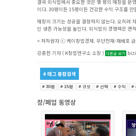
결국 외식업에서 중요한 것은 몇 평의 매장을 운
이다. 30평이든 15평이든 건강한 수익 구조를 만
매장의 크기는 성공을 결정하지 않는다. 오히려 자
인 생존 가능성을 높인다. 외식업의 경쟁력은 면적
< 저작권자 ⓒ 케이창업경제. 무단전재-재배포 금
강종헌 기자 ( K창업연구소 소장 )
biz
다른글 보기
# 태그 통합검색
# 30평
# 15평
# 규모
# 선택
# 수익
#
창/폐업 동영상