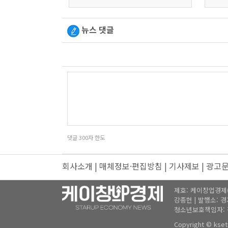
뉴스 댓글
댓글
300
자 한도
회사소개
|
매체정보·편집방침
|
기사제보
|
광고
제호: 케이창업경제(K창
강종헌 | 발행소: 경기도
청소년보호책임자: 강
Copyright © kset