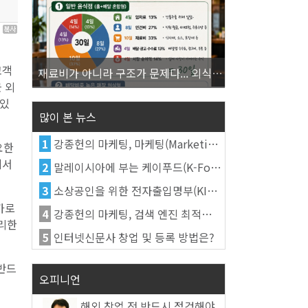
0
고객
재료비가 아니라 구조가 문제다... 외식업 수익을 결정하는 진짜 숫자의 비밀
 외
 있
많이 본 뉴스
1
강종헌의 마케팅, 마케팅(Marketing)의 정의
요한
에서
2
말레이시아에 부는 케이푸드(K-Food) 열풍, 김치가 이어간다
3
소상공인을 위한 전자출입명부(KI-Pass)를 활용한다
가로
4
강종헌의 마케팅, 검색 엔진 최적화(SEO, Search Engine Optimization)란
유리한
5
인터넷신문사 창업 및 등록 방법은?
 반드
오피니언
해외 창업 전 반드시 점검해야