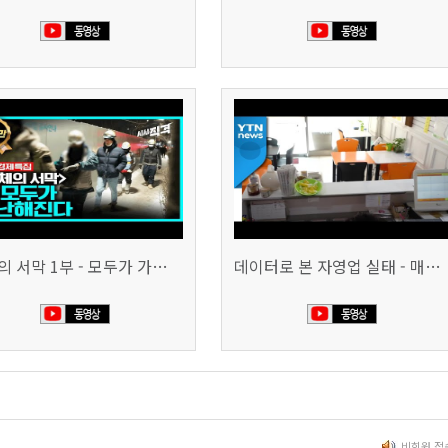
침체의 서막 1부 - 모두가 가난해진다 | 시사직격 신년특집
데이터로 본 자영업 실태 - 매출 '뚝', 장수 업소도 '휘청'
비회원 접