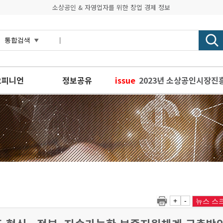
소상공인 & 자영업자를 위한 창업 경제 정보
오피니언
정보공유
issue
2023년 소상공인시장진
플라스틱 이제는 안녕…다
자영업자 66.7% 비용
새정부 소상공인·자영업 
경기도주식회사 2024년
+
-
뉴스 스