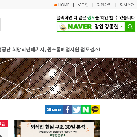
HOME
|
로그인
|
회원가입
|
회사소개
흥공단 희망리턴패키지, 원스톱폐업지원 점포철거비
회용품 사용 범국민 실천 확산
부담으로 무인점포 고민한다
정책방향 발표
 중소기업 마케팅 지원사업 참여 기업 모집
크랩