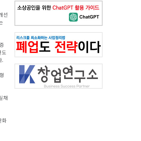
 개선
는
보증
한도
.
춤형
부실채
완화