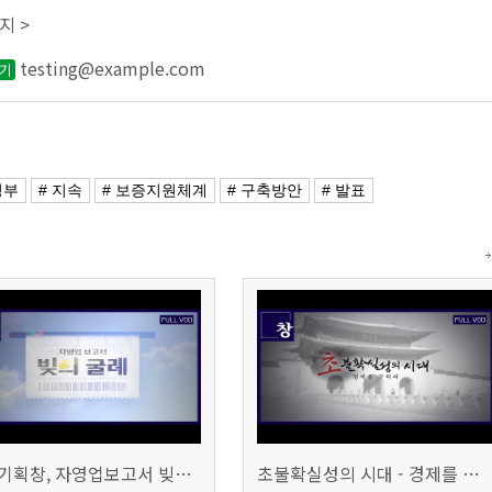
지 >
testing@example.com
보기
정부
# 지속
# 보증지원체계
# 구축방안
# 발표
시사기획창, 자영업보고서 빚의 굴레 507회 (KBS 25.6.10)
초불확실성의 시대 - 경제를 구하라 494회 (KBS 25.2.11)