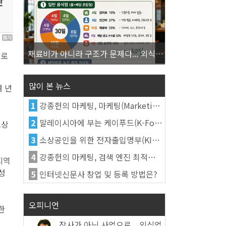
안
9
재료비가 아니라 구조가 문제다... 외식업 수익을 결정하는 진짜 숫자의 비밀
으로
많이 본 뉴스
 년
1
강종헌의 마케팅, 마케팅(Marketing)의 정의
2
말레이시아에 부는 케이푸드(K-Food) 열풍, 김치가 이어간다
소상
3
소상공인을 위한 전자출입명부(KI-Pass)를 활용한다
4
강종헌의 마케팅, 검색 엔진 최적화(SEO, Search Engine Optimization)란
지역
성
5
인터넷신문사 창업 및 등록 방법은?
오피니언
한
장사가 아닌 사업으로... 외식업