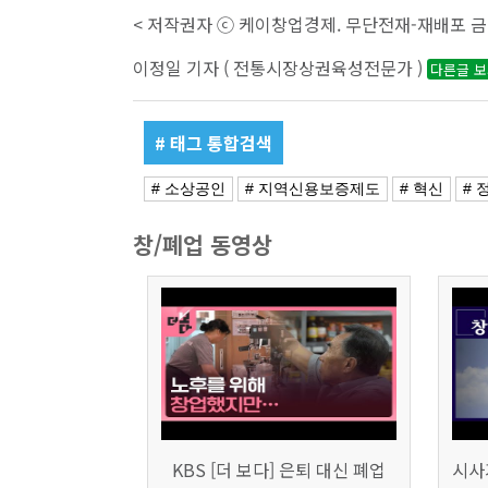
< 저작권자 ⓒ 케이창업경제. 무단전재-재배포 금
이정일 기자 ( 전통시장상권육성전문가 )
다른글 
# 태그 통합검색
# 소상공인
# 지역신용보증제도
# 혁신
# 
창/폐업 동영상
KBS [더 보다] 은퇴 대신 폐업