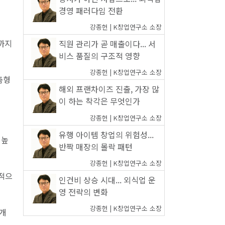
경영 패러다임 전환
강종헌 | K창업연구소 소장
년까지
직원 관리가 곧 매출이다... 서
비스 품질의 구조적 영향
강종헌 | K창업연구소 소장
춤형
해외 프랜차이즈 진출, 가장 많
이 하는 착각은 무엇인가
강종헌 | K창업연구소 소장
유행 아이템 창업의 위험성...
 높
반짝 매장의 몰락 패턴
강종헌 | K창업연구소 소장
체적으
인건비 상승 시대... 외식업 운
영 전략의 변화
강종헌 | K창업연구소 소장
7개