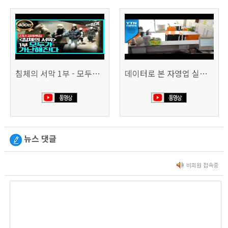
침체의 서막 1부 - 모두가 가난해진다 | 시사직격 신년특집
데이터로 본 자영업 실태 - 매출 '뚝', 장수 업소도 '휘청'
뉴스 댓글
비회원 접속중