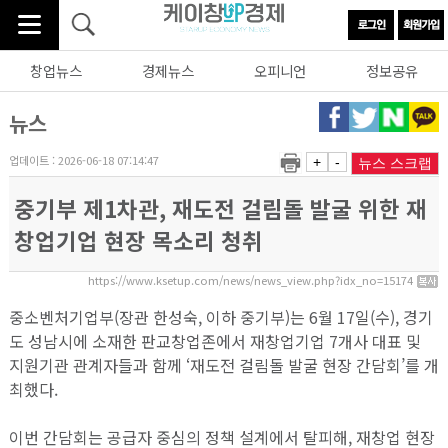
창업뉴스
경제뉴스
오피니언
정보공유
뉴스
업데이트 : 2026-06-18 07:14:47
+
-
뉴스 스크랩
중기부 제1차관, 재도전 걸림돌 발굴 위한 재
창업기업 현장 목소리 청취
https://www.ksetup.com/news/news_view.php?idx_no=15174
중소벤처기업부(장관 한성숙, 이하 중기부)는 6월 17일(수), 경기
도 성남시에 소재한 판교창업존에서 재창업기업 7개사 대표 및
지원기관 관계자들과 함께 ‘재도전 걸림돌 발굴 현장 간담회’를 개
최했다.
이번 간담회는 공급자 중심의 정책 설계에서 탈피해, 재창업 현장