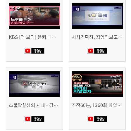
KBS [더 보다] 은퇴 대신 폐업
시사기획창, 자영업보고서 빚의 굴레 507회 (KBS 25.6.10)
초불확실성의 시대 - 경제를 구하라 494회 (KBS 25.2.11)
추적60분, 1360회 폐업의 시대, 위기의 자영업자