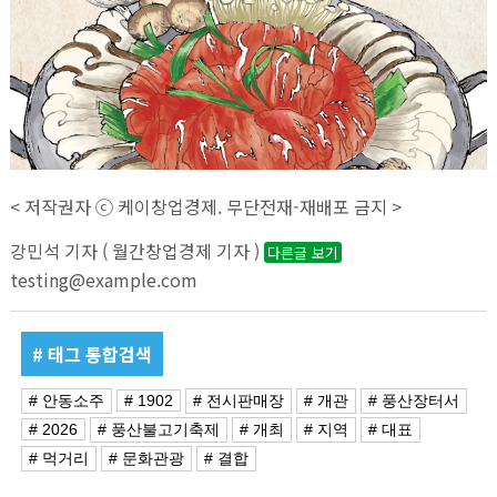
< 저작권자 ⓒ 케이창업경제. 무단전재-재배포 금지 >
강민석 기자 ( 월간창업경제 기자 )
다른글 보기
testing@example.com
# 태그 통합검색
# 안동소주
# 1902
# 전시판매장
# 개관
# 풍산장터서
# 2026
# 풍산불고기축제
# 개최
# 지역
# 대표
# 먹거리
# 문화관광
# 결합