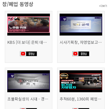
창/폐업 동영상
KBS [더 보다] 은퇴 대신 폐업
시사기획창, 자영업보고서 빚의 굴레 507회 (KBS 25.6.10)
초불확실성의 시대 - 경제를 구하라 494회 (KBS 25.2.11)
추적60분, 1360회 폐업의 시대, 위기의 자영업자