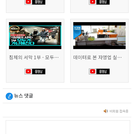
침체의 서막 1부 - 모두가 가난해진다 | 시사직격 신년특집
데이터로 본 자영업 실태 - 매출 '뚝', 장수 업소도 '휘청'
뉴스 댓글
비회원 접속중