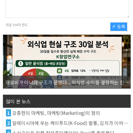
댓글
300
자 한도
✐ 등록
재료비가 아니라 구조가 문제다... 외식업 수익을 결정하는 진짜 숫자의 비밀
많이 본 뉴스
1
강종헌의 마케팅, 마케팅(Marketing)의 정의
2
말레이시아에 부는 케이푸드(K-Food) 열풍, 김치가 이어간다
3
소상공인을 위한 전자출입명부(KI-Pass)를 활용한다