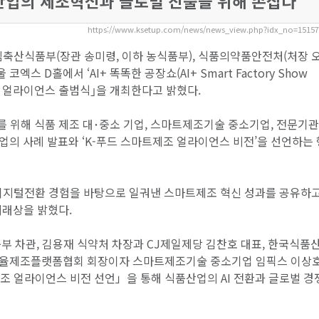
 산업의 제조혁신과 글로벌 진출을 위해 손잡다
https://www.ksetup.com/news/news_view.php?idx_no=1515
림축산식품부(장관 송미령, 이하 농식품부), 식품의약품안전처(처장 
 코엑스 D홀에서 ‘AI+ 똑똑한 공장쇼(AI+ Smart Factory Show
마트제조 얼라이언스 출범식｣을 개최한다고 밝혔다.
를 위해 식품 제조 대･중소 기업, 스마트제조기술 중소기업, 전문기
업의 사례 발표와 ‘K-푸드 스마트제조 얼라이언스 비전’을 선언하는
 디지털전환 경험을 바탕으로 일궈낸 스마트제조 혁신 성과를 공유하고
미래상을 밝혔다.
부 차관, 김용재 식약처 차장과 CJ제일제당 김찬호 대표, 한국식품
자율제조플랫폼협회 회장이자 스마트제조기술 중소기업 임픽스 이상호
제조 얼라이언스 비전 선언」을 통해 식품산업의 AI 전환과 글로벌 경