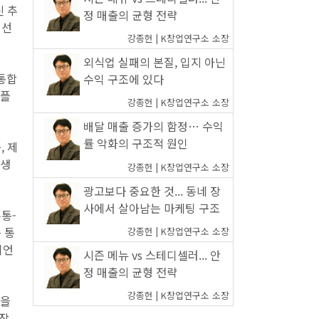
신 추
정 매출의 균형 전략
 선
강종헌 | K창업연구소 소장
외식업 실패의 본질, 입지 아닌
 통합
수익 구조에 있다
 플
강종헌 | K창업연구소 소장
배달 매출 증가의 함정… 수익
률 악화의 구조적 원인
, 제
 생
강종헌 | K창업연구소 소장
광고보다 중요한 것... 동네 장
사에서 살아남는 마케팅 구조
통-
 통
강종헌 | K창업연구소 소장
이언
시즌 메뉴 vs 스테디셀러... 안
정 매출의 균형 전략
강종헌 | K창업연구소 소장
용을
공장