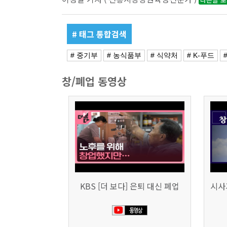
# 태그 통합검색
# 중기부
# 농식품부
# 식약처
# K-푸드
창/폐업 동영상
KBS [더 보다] 은퇴 대신 폐업