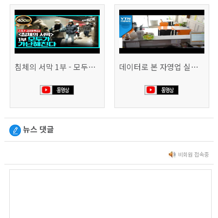
침체의 서막 1부 - 모두가 가난해진다 | 시사직격 신년특집
데이터로 본 자영업 실태 - 매출 '뚝', 장수 업소도 '휘청'
뉴스 댓글
비회원 접속중