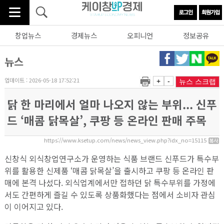
창업뉴스
경제뉴스
오피니언
정보공유
뉴스
업데이트 : 2026-05-18 17:52:21
+
-
뉴스 스크랩
닭 한 마리에서 얼마 나오지 않는 부위... 신푸
드 ‘매콤 닭목살’, 쿠팡 등 온라인 판매 주목
https://www.ksetup.com/news/news_view.php?idx_no=15115
신창식 외식창업연구소가 운영하는 식품 브랜드 신푸드가 특수부
위를 활용한 신제품 ‘매콤 닭목살’을 출시하고 쿠팡 등 온라인 판
매에 본격 나섰다. 외식업계에서만 접하던 닭 특수부위를 가정에
서도 간편하게 즐길 수 있도록 상품화했다는 점에서 소비자 관심
이 이어지고 있다.