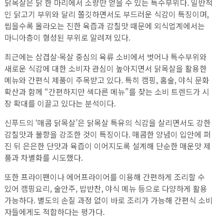
닭목살은 닭 한 마리에서 소량만 얻을 수 있는 특수부위다. 일반적
인 닭고기 부위와 달리 쫄깃하면서도 부드러운 식감이 특징이며,
씹을수록 올라오는 진한 육즙과 감칠맛 때문에 외식업계에서는
마니아층이 형성된 부위로 알려져 있다.
최근에는 삼겹살·목살 중심의 육류 소비에서 벗어나 특수부위와
새로운 식감에 대한 소비자 관심이 높아지면서 닭목살을 활용한
메뉴와 간편식 제품이 주목받고 있다. 특히 캠핑, 홈술, 야식 문화
확산과 함께 “간편하지만 색다른 메뉴”를 찾는 소비 트렌드가 시
장 확대를 이끌고 있다는 분석이다.
신푸드의 ‘매콤 닭목살’은 닭목살 특유의 식감을 살리면서도 강한
감칠맛과 불향을 강조한 것이 특징이다. 매콤한 양념이 입안에 퍼
진 뒤 은은한 단맛과 육즙이 이어지도록 설계해 단순한 매운맛 제
품과 차별화를 시도했다.
또한 프라이팬이나 에어프라이어를 이용해 간편하게 조리할 수
있어 캠핑요리, 술안주, 밥반찬, 야식 메뉴 등으로 다양하게 활용
가능하다. 별도의 손질 과정 없이 바로 조리가 가능해 간편식 소비
자들에게도 적합하다는 평가다.