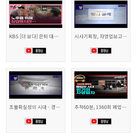
KBS [더 보다] 은퇴 대신 폐업
시사기획창, 자영업보고서 빚의 굴레 507회 (KBS 25.6.10)
초불확실성의 시대 - 경제를 구하라 494회 (KBS 25.2.11)
추적60분, 1360회 폐업의 시대, 위기의 자영업자