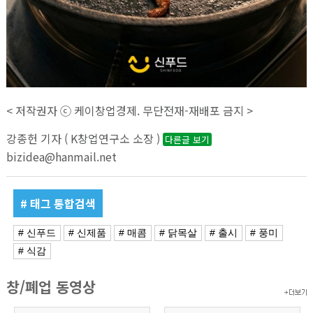
< 저작권자 ⓒ 케이창업경제. 무단전재-재배포 금지 >
강종헌 기자 ( K창업연구소 소장 )
다른글 보기
bizidea@hanmail.net
# 태그 통합검색
# 신푸드
# 신제품
# 매콤
# 닭목살
# 출시
# 풍미
# 식감
창/폐업 동영상