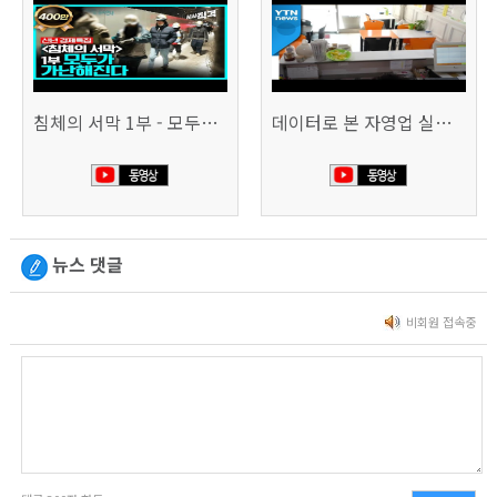
침체의 서막 1부 - 모두가 가난해진다 | 시사직격 신년특집
데이터로 본 자영업 실태 - 매출 '뚝', 장수 업소도 '휘청'
뉴스 댓글
비회원 접속중