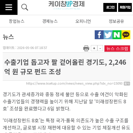
창업뉴스
경제뉴스
오피니언
정보공유
뉴스
업데이트 : 2026-05-06 07:18:57
+
-
뉴스 스크랩
수출기업 돕고자 팔 걷어올린 경기도, 2,246
억 원 규모 펀드 조성
https://www.ksetup.com/news/news_view.php?idx_no=15093
경기도가 관세증가와 중동 정세 불안 등으로 수출 여건이 악화된
수출기업들의 경쟁력을 높이기 위해 지난달 말 ‘미래성장펀드 8
호’ 조성을 완료했다고 6일 밝혔다.
‘미래성장펀드 8호’는 특정 국가·품목 의존도가 높은 수출 구조를
개선하고, 글로벌 시장 재편에 대응할 수 있는 기업 체질개선 유도