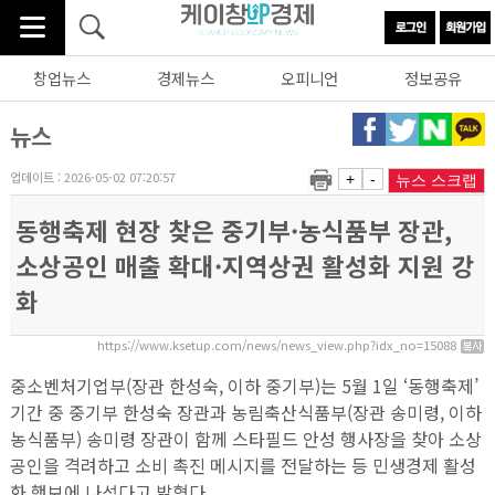
창업뉴스
경제뉴스
오피니언
정보공유
뉴스
업데이트 : 2026-05-02 07:20:57
+
-
뉴스 스크랩
동행축제 현장 찾은 중기부·농식품부 장관,
소상공인 매출 확대·지역상권 활성화 지원 강
화
https://www.ksetup.com/news/news_view.php?idx_no=15088
중소벤처기업부(장관 한성숙, 이하 중기부)는 5월 1일 ‘동행축제’
기간 중 중기부 한성숙 장관과 농림축산식품부(장관 송미령, 이하
농식품부) 송미령 장관이 함께 스타필드 안성 행사장을 찾아 소상
공인을 격려하고 소비 촉진 메시지를 전달하는 등 민생경제 활성
화 행보에 나섰다고 밝혔다.