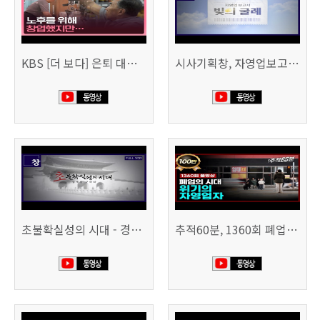
KBS [더 보다] 은퇴 대신 폐업
시사기획창, 자영업보고서 빚의 굴레 507회 (KBS 25.6.10)
초불확실성의 시대 - 경제를 구하라 494회 (KBS 25.2.11)
추적60분, 1360회 폐업의 시대, 위기의 자영업자