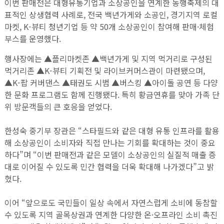
이번 판매전은 대형유통기업과 소상공인을 연계한 동행축제의 대
표적인 상생협력 사례로, 전국 백년가게와 소공인, 경기지역 로컬
마켓, K-뷰티 청년기업 등 약 50개 소상공인이 참여해 판매·체험
부스를 운영했다.
행사장에는 ▲플리마켓존 ▲백년가게 및 지역 먹거리로 구성된
먹거리존 ▲K-뷰티 기획전 및 라이브커머스관이 마련됐으며,
▲K-팝 커버댄스 ▲태권도 시범 ▲버스킹 ▲아이돌 공연 등 다양
한 문화 프로그램도 함께 진행됐다. 특히 황금연휴를 맞아 가족 단
위 방문객들의 큰 호응을 얻었다.
한성숙 중기부 장관은 “스타필드와 같은 대형 유통 인프라를 활용
해 소상공인이 소비자와 직접 만나는 기회를 확대하는 것이 중요
하다”며 “이번 판매전과 같은 모델이 소상공인의 실질적 매출 증
대로 이어질 수 있도록 민간 협력을 더욱 확대해 나가겠다”고 밝
혔다.
이어 “앞으로도 국민들이 일상 속에서 자연스럽게 소비에 동참할
수 있도록 지역 골목상권과 연계한 다양한 온·오프라인 소비 촉진