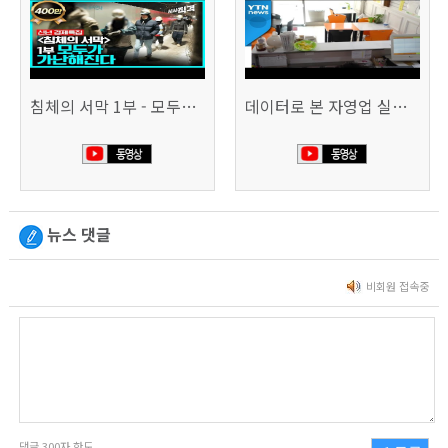
침체의 서막 1부 - 모두가 가난해진다 | 시사직격 신년특집
데이터로 본 자영업 실태 - 매출 '뚝', 장수 업소도 '휘청'
뉴스 댓글
비회원 접속중
댓글
300
자 한도