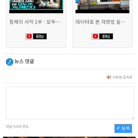
침체의 서막 1부 - 모두가 가난해진다 | 시사직격 신년특집
데이터로 본 자영업 실태 - 매출 '뚝', 장수 업소도 '휘청'
뉴스 댓글
비회원 접속중
댓글
300
자 한도
✐ 등록