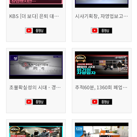
KBS [더 보다] 은퇴 대신 폐업
시사기획창, 자영업보고서 빚의 굴레 507회 (KBS 25.6.10)
초불확실성의 시대 - 경제를 구하라 494회 (KBS 25.2.11)
추적60분, 1360회 폐업의 시대, 위기의 자영업자