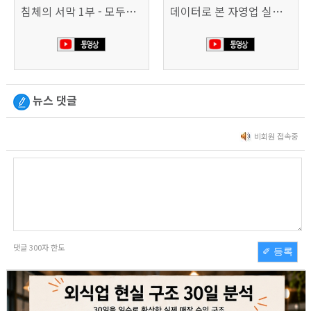
침체의 서막 1부 - 모두가 가난해진다 | 시사직격 신년특집
데이터로 본 자영업 실태 - 매출 '뚝', 장수 업소도 '휘청'
뉴스 댓글
비회원 접속중
댓글
300
자 한도
✐ 등록