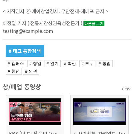
< 저작권자 ⓒ 케이창업경제. 무단전재-재배포 금지 >
이정일 기자 ( 전통시장상권육성전문가 )
다른글 보기
testing@example.com
# 태그 통합검색
# 캠퍼스
# 창업
# 열기
# 확산
# 모두
# 창업
# 청년
# 의견
창/폐업 동영상
KBS [더 보다] 은퇴 대신 폐업
시사기획창, 자영업보고서 빚의 굴레 507회 (KBS 25.6.10)