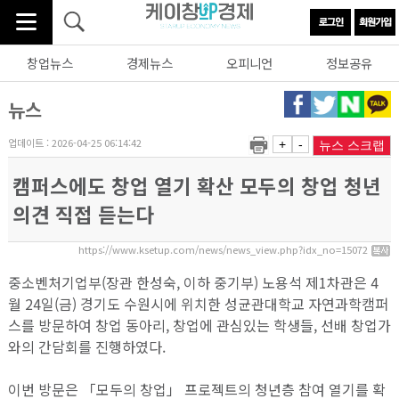
창업뉴스
경제뉴스
오피니언
정보공유
뉴스
업데이트 : 2026-04-25 06:14:42
+
-
뉴스 스크랩
캠퍼스에도 창업 열기 확산 모두의 창업 청년
의견 직접 듣는다
https://www.ksetup.com/news/news_view.php?idx_no=15072
중소벤처기업부(장관 한성숙, 이하 중기부) 노용석 제1차관은 4
월 24일(금) 경기도 수원시에 위치한 성균관대학교 자연과학캠퍼
스를 방문하여 창업 동아리, 창업에 관심있는 학생들, 선배 창업가
와의 간담회를 진행하였다.
이번 방문은 「모두의 창업」 프로젝트의 청년층 참여 열기를 확