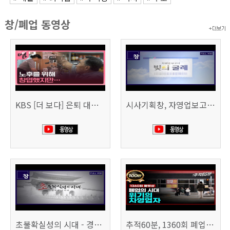
창/폐업 동영상
KBS [더 보다] 은퇴 대신 폐업
시사기획창, 자영업보고서 빚의 굴레 507회 (KBS 25.6.10)
초불확실성의 시대 - 경제를 구하라 494회 (KBS 25.2.11)
추적60분, 1360회 폐업의 시대, 위기의 자영업자