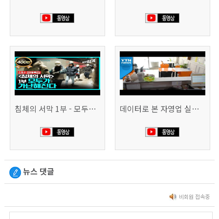
침체의 서막 1부 - 모두가 가난해진다 | 시사직격 신년특집
데이터로 본 자영업 실태 - 매출 '뚝', 장수 업소도 '휘청'
뉴스 댓글
비회원 접속중