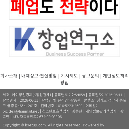
회사소개
|
매체정보·편집방침
|
기사제보
|
광고문의
|
개인정보처리
방침
제호: 케이창업경제(K창업경제) | 등록번호 : 아54859 | 등록일자: 2026-06-11 |
발행일자 : 2026-06-11 | 발행인 및 편집인: 강종헌 | 발행소: 경기도 성남시 중원
구 금광동4654. 201호 | 전화번호 : 010-5223-4600 | 이메일:
bizidea@hanmail.net | 청소년보호책임자: 강종헌 | 개인정보관리책임자 : 강
종헌 | 사업자등록번호: 674-09-03306
Copyright © ksetup.com. All rights reserved. Powered by