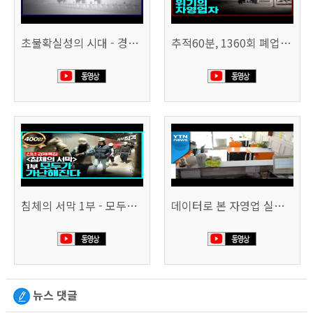
초불확실성의 시대 - 경제를 구하라 494회 (KBS 25.2.11)
추적60분, 1360회 폐업의 시대, 위기의 자영업자
침체의 서막 1부 - 모두가 가난해진다 | 시사직격 신년특집
데이터로 본 자영업 실태 - 매출 '뚝', 장수 업소도 '휘청'
뉴스 댓글