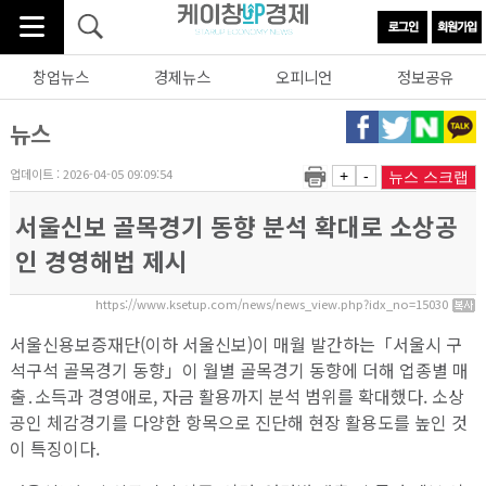
창업뉴스
경제뉴스
오피니언
정보공유
뉴스
업데이트 : 2026-04-05 09:09:54
+
-
뉴스 스크랩
서울신보 골목경기 동향 분석 확대로 소상공
인 경영해법 제시
https://www.ksetup.com/news/news_view.php?idx_no=15030
서울신용보증재단(이하 서울신보)이 매월 발간하는「서울시 구
석구석 골목경기 동향」이 월별 골목경기 동향에 더해 업종별 매
출․소득과 경영애로, 자금 활용까지 분석 범위를 확대했다. 소상
공인 체감경기를 다양한 항목으로 진단해 현장 활용도를 높인 것
이 특징이다.