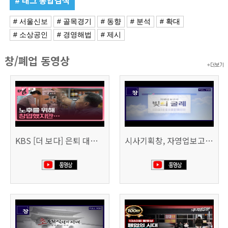
# 서울신보
# 골목경기
# 동향
# 분석
# 확대
# 소상공인
# 경영해법
# 제시
창/폐업 동영상
KBS [더 보다] 은퇴 대신 폐업
시사기획창, 자영업보고서 빚의 굴레 507회 (KBS 25.6.10)