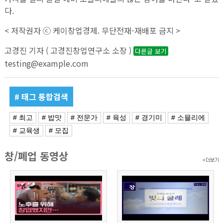
다.
< 저작권자 ⓒ 케이창업경제. 무단전재-재배포 금지 >
고경진 기자 ( 고경진창업연구소 소장 )
다른글 보기
testing@example.com
# 태그 통합검색
# 최고
# 밥맛
# 전문가
# 육성
# 경기미
# 소믈리에
# 교육생
# 모집
창/폐업 동영상