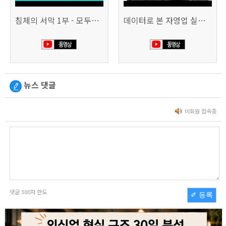
침체의 서막 1부 - 모두가 가난해진다 | 시사직격 신년특집
데이터로 본 자영업 실태 - 매출 '뚝', 장수 업소도 '휘청'
뉴스 댓글
비회원 접속중
댓글
300
자 한도
✐ 등록