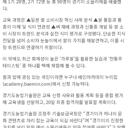
해 1기 28명, 2기 72명 등 총 90명의 경기미 소믈리에를 배출했
다.
교육 과정은 ▲일본 쌀 소비시장 혁신 사례 분석 ▲쌀 품질과 품
종의 이해 및 식미 연관성 ▲벼 재배 과정과 신품종 개발 등 쌀 소
비 시장의 트렌드 분석과 실전 식미 평가로 구성됐다. 단순한 지식
전달을 넘어 소비자 눈높이에서 쌀의 가치를 재발견하고, 이를 시
장 트렌드와 연결하기 위함이다.
이 밖에도 최근 화제성이 높은 ‘가루쌀’을 활용한 실습과 ‘전통주
테이스팅’ 중 하나를 택해 체험해 볼 수 있다.
쌀과 밥에 관심 있는 국민이라면 누구나 배민아카데미 누리집
(academy.baemin.com)에서 신청 가능하다.
경기도농업기술원은 교육 신청 사유와 활용 계획 등을 종합 평가
해 교육생을 선발하고, 20일 최종 합격자를 발표할 계획이다.
경기도농업기술원 조정주 기술보급국장은 “경기미가 하나의 문
화 콘텐츠로 자리 잡는 교육이 되길 바란다”며 “경기미의 진정한
가치를 널리 알릴 예비 소믈리에들의 많은 참여를 바란다”고 말했