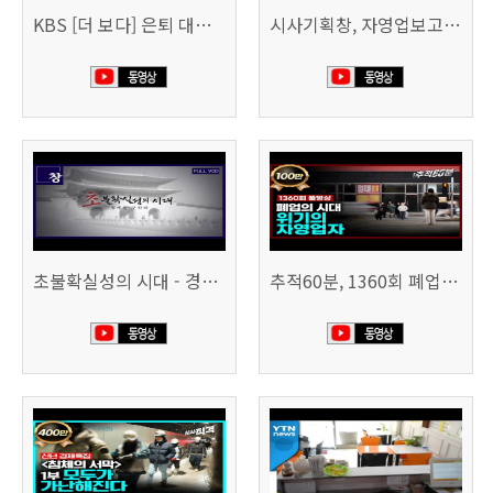
KBS [더 보다] 은퇴 대신 폐업
시사기획창, 자영업보고서 빚의 굴레 507회 (KBS 25.6.10)
초불확실성의 시대 - 경제를 구하라 494회 (KBS 25.2.11)
추적60분, 1360회 폐업의 시대, 위기의 자영업자