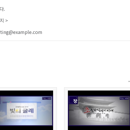
다.
지 >
sting@example.com