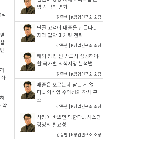
영 전략의 변화
략적
강종헌 | K창업연구소 소장
단골 고객이 매출을 만든다...
대별
지역 밀착 마케팅 전략
 살
강종헌 | K창업연구소 소장
콘텐
해외 창업 전 반드시 점검해야
할 국가별 외식시장 분석법
달라
강종헌 | K창업연구소 소장
친화
매출은 오르는데 남는 게 없
다... 외식업 수익성의 착시 구
환하
조
 확
강종헌 | K창업연구소 소장
사장이 바쁘면 망한다... 시스템
경영의 필요성
강종헌 | K창업연구소 소장