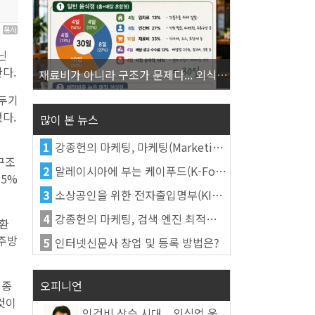
9
닌
다.
재료비가 아니라 구조가 문제다... 외식업 수익을 결정하는 진짜 숫자의 비밀
리두기
다.
많이 본 뉴스
1
강종헌의 마케팅, 마케팅(Marketing)의 정의
구조
2
말레이시아에 부는 케이푸드(K-Food) 열풍, 김치가 이어간다
35%
3
소상공인을 위한 전자출입명부(KI-Pass)를 활용한다
4
강종헌의 마케팅, 검색 엔진 최적화(SEO, Search Engine Optimization)란
전환
 주방
5
인터넷신문사 창업 및 등록 방법은?
오피니언
업종
것이
인건비 상승 시대... 외식업 운