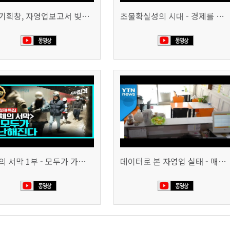
시사기획창, 자영업보고서 빚의 굴레 507회 (KBS 25.6.10)
초불확실성의 시대 - 경제를 구하라 494회 (KBS 25.2.11)
침체의 서막 1부 - 모두가 가난해진다 | 시사직격 신년특집
데이터로 본 자영업 실태 - 매출 '뚝', 장수 업소도 '휘청'