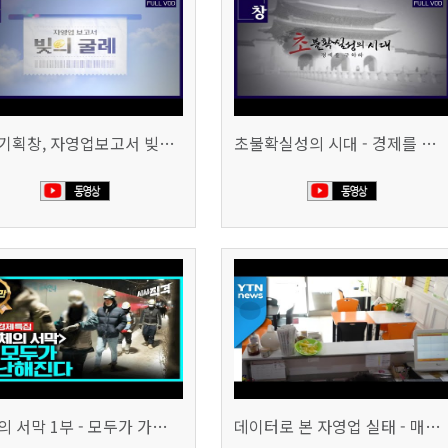
시사기획창, 자영업보고서 빚의 굴레 507회 (KBS 25.6.10)
초불확실성의 시대 - 경제를 구하라 494회 (KBS 25.2.11)
침체의 서막 1부 - 모두가 가난해진다 | 시사직격 신년특집
데이터로 본 자영업 실태 - 매출 '뚝', 장수 업소도 '휘청'