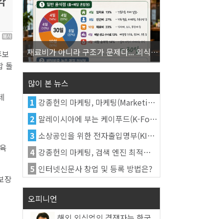
약
0
재료비가 아니라 구조가 문제다... 외식업 수익을 결정하는 진짜 숫자의 비밀
후보
합 돌
많이 본 뉴스
데
1
강종헌의 마케팅, 마케팅(Marketing)의 정의
2
말레이시아에 부는 케이푸드(K-Food) 열풍, 김치가 이어간다
3
소상공인을 위한 전자출입명부(KI-Pass)를 활용한다
교육
4
강종헌의 마케팅, 검색 엔진 최적화(SEO, Search Engine Optimization)란
5
인터넷신문사 창업 및 등록 방법은?
 보장
오피니언
해외 외식업의 경쟁자는 한국