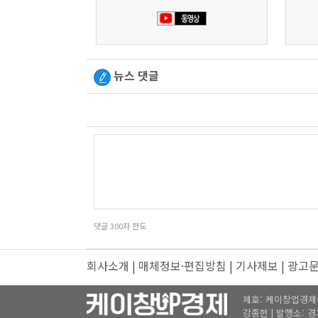
뉴스 댓글
댓글
300
자 한도
회사소개
|
매체정보·편집방침
|
기사제보
|
광고
제호: 케이창업경제(K창
강종헌 | 발행소: 경기도