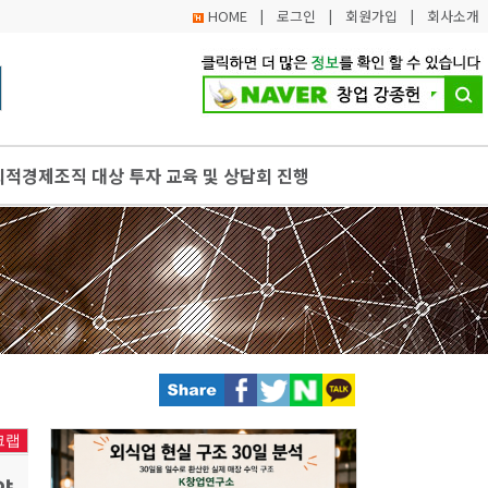
HOME
|
로그인
|
회원가입
|
회사소개
적경제조직 대상 투자 교육 및 상담회 진행
합발전 추진계획 마련… 관광 활성화 적극 추진
브 성수, 상반기 입주기업 8개사 모집
조정 접수 1분기 38건. 역대 최다
 지원 사업 참여기업 모집, 최대 3천만 원까지 지원
크랩