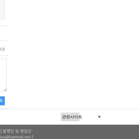
속중
록
1 | 발행인 및 편집인:
a@hanmail.net |