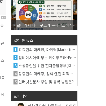
곳
2
재료비가 아니라 구조가 문제다... 외식업 수익을 결정하는 진짜 숫자의 비밀
발굴
많이 본 뉴스
0년
1
강종헌의 마케팅, 마케팅(Marketing)의 정의
2
말레이시아에 부는 케이푸드(K-Food) 열풍, 김치가 이어간다
제조
3
소상공인을 위한 전자출입명부(KI-Pass)를 활용한다
4
강종헌의 마케팅, 검색 엔진 최적화(SEO, Search Engine Optimization)란
이들
5
인터넷신문사 창업 및 등록 방법은?
 생
오피니언
장사가 아닌 사업으로... 외식업