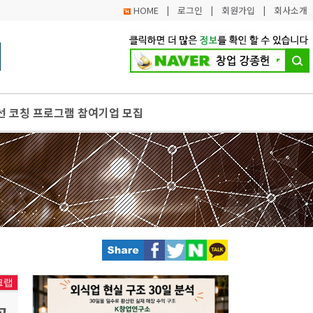
HOME
|
로그인
|
회원가입
|
회사소개
선 코칭 프로그램 참여기업 모집
가는 무료 컨설팅 신청·접수시작
 넘어 사회혁신가로 키운다
처 늘어난다, 가맹 제한업종 대폭 완화
 양과 부피 분석. 음식물쓰레기 감소효과 탁월
크랩