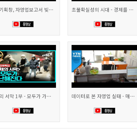
시사기획창, 자영업보고서 빚의 굴레 507회 (KBS 25.6.10)
초불확실성의 시대 - 경제를 구하라 494회 (KBS 25.2.11)
침체의 서막 1부 - 모두가 가난해진다 | 시사직격 신년특집
데이터로 본 자영업 실태 - 매출 '뚝', 장수 업소도 '휘청'