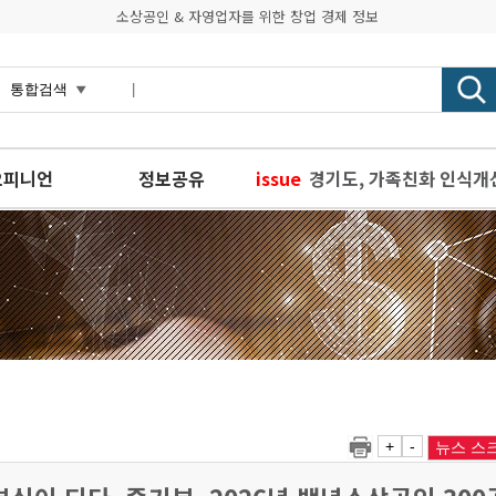
소상공인 & 자영업자를 위한 창업 경제 정보
오피니언
정보공유
issue
경기도, 가족친화 인식개
신용보증재단중앙회, 찾아
비전웍스벤처스, 강의실을
앞으로 온누리상품권 사용
식판만 갖다 대면 잔반의
+
-
뉴스 스