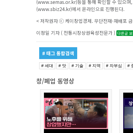
(www.semas.or.kr)등을 통해 확인할 수 있
(www.sbiz24.kr)에서 온라인으로 진행된다.
< 저작권자 ⓒ 케이창업경제. 무단전재-재배포 금
이정일 기자 ( 전통시장상권육성전문가 )
다른글 
# 태그 통합검색
# 세대
# 맛
# 기술
# 지역
# 자부심
#
창/폐업 동영상