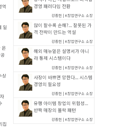
경영 패러다임 전환
영역
강종헌 | K창업연구소 소장
많이 팔수록 손해?... 잘못된 가
에 일
격 전략이 만드는 역설
강종헌 | K창업연구소 소장
 온
해외 매뉴얼은 설명서가 아니
상공
라 통제 시스템이다
강종헌 | K창업연구소 소장
수상
사장이 바쁘면 망한다... 시스템
경영의 필요성
강종헌 | K창업연구소 소장
 자
유행 아이템 창업의 위험성...
수
반짝 매장의 몰락 패턴
강종헌 | K창업연구소 소장
누리집