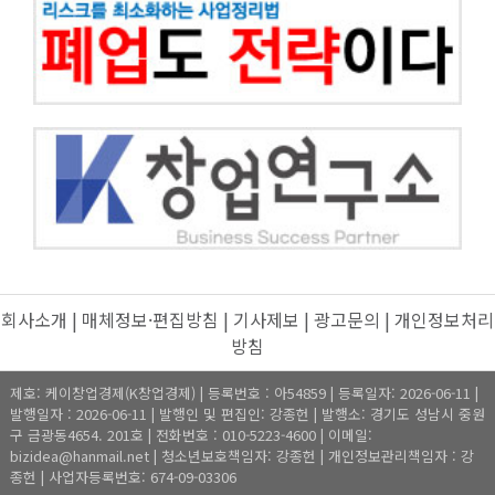
회사소개
|
매체정보·편집방침
|
기사제보
|
광고문의
|
개인정보처리
방침
제호: 케이창업경제(K창업경제) | 등록번호 : 아54859 | 등록일자: 2026-06-11 |
발행일자 : 2026-06-11 | 발행인 및 편집인: 강종헌 | 발행소: 경기도 성남시 중원
구 금광동4654. 201호 | 전화번호 : 010-5223-4600 | 이메일:
bizidea@hanmail.net | 청소년보호책임자: 강종헌 | 개인정보관리책임자 : 강
종헌 | 사업자등록번호: 674-09-03306