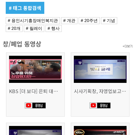
# 태그 통합검색
# 용인시기흥장애인복지관
# 개관
# 20주년
# 기념
# 20개
# 릴레이
# 행사
창/폐업 동영상
KBS [더 보다] 은퇴 대신 폐업
시사기획창, 자영업보고서 빚의 굴레 507회 (KBS 25.6.10)