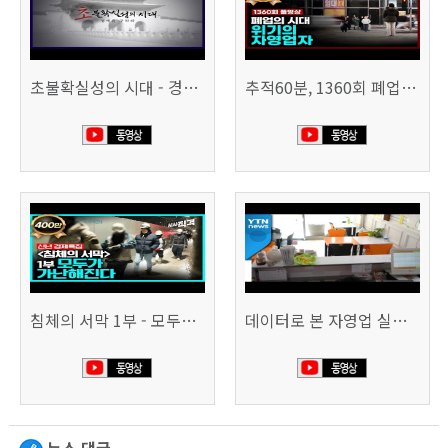
초불확실성의 시대 - 경제를 구하라 494회 (KBS 25.2.11)
추적60분, 1360회 폐업의 시대, 위기의 자영업자
침체의 서막 1부 - 모두가 가난해진다 | 시사직격 신년특집
데이터로 본 자영업 실태 - 매출 '뚝', 장수 업소도 '휘청'