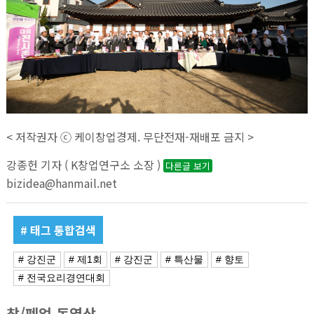
< 저작권자 ⓒ 케이창업경제. 무단전재-재배포 금지 >
강종헌 기자 ( K창업연구소 소장 )
다른글 보기
bizidea@hanmail.net
# 태그 통합검색
# 강진군
# 제1회
# 강진군
# 특산물
# 향토
# 전국요리경연대회
창/폐업 동영상