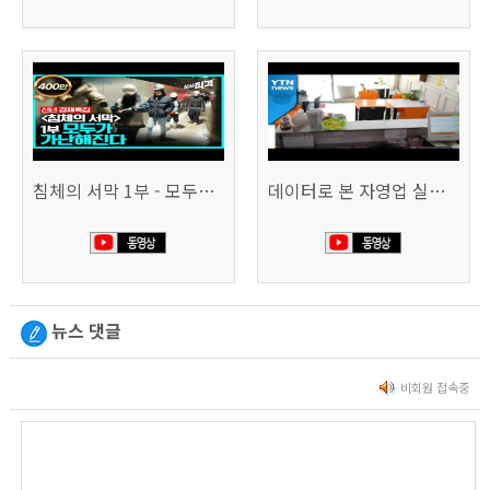
침체의 서막 1부 - 모두가 가난해진다 | 시사직격 신년특집
데이터로 본 자영업 실태 - 매출 '뚝', 장수 업소도 '휘청'
뉴스 댓글
비회원 접속중