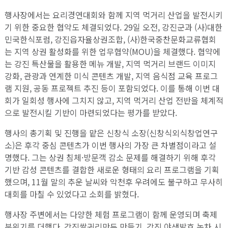
행사장에서는 요리경연대회와 함께 지역 먹거리 산업을 발전시키
기 위한 중요한 협약도 체결되었다. 29일 오전, 강진군과 (사)대한
민국한식포럼, 강진읍자율상권조합, (사)한국중찬문화교류협회
는 지역 상권 활성화를 위한 업무협약(MOU)을 체결했다. 협약에
는 강진 특산물을 활용한 메뉴 개발, 지역 먹거리 브랜드 이미지
강화, 관광과 연계한 미식 콘텐츠 개발, 지역 음식점 교육 프로그
램 지원, 공동 프로젝트 추진 등이 포함되었다. 이를 통해 이번 대
회가 일회성 행사에 그치지 않고, 지역 먹거리 산업 전반을 체계적
으로 발전시킬 기반이 마련되었다는 평가를 받았다.
행사의 총기획 및 진행을 맡은 신창식 소장(신창식외식창업연구
소)은 후각 중심 콘텐츠가 이번 행사의 가장 큰 차별점이라고 설
명했다. 그는 상권 침체·방문객 감소 문제를 해결하기 위해 후각
기반 감성 콘텐츠를 결합한 새로운 형태의 요리 프로그램을 기획
했으며, 11월 말의 추운 날씨와 악천후 우려에도 불구하고 무사히
대회를 마칠 수 있었다고 소회를 밝혔다.
행사장 주변에서는 다양한 체험 프로그램이 함께 운영되며 축제
분위기를 더했다. 강진쌀귀리만두 만들기, 강진 야생발효 녹차 시