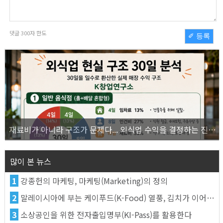
댓글
300
자 한도
✐ 등록
재료비가 아니라 구조가 문제다... 외식업 수익을 결정하는 진짜 숫자의 비밀
많이 본 뉴스
1
강종헌의 마케팅, 마케팅(Marketing)의 정의
2
말레이시아에 부는 케이푸드(K-Food) 열풍, 김치가 이어간다
3
소상공인을 위한 전자출입명부(KI-Pass)를 활용한다