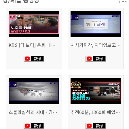
KBS [더 보다] 은퇴 대신 폐업
시사기획창, 자영업보고서 빚의 굴레 507회 (KBS 25.6.10)
초불확실성의 시대 - 경제를 구하라 494회 (KBS 25.2.11)
추적60분, 1360회 폐업의 시대, 위기의 자영업자