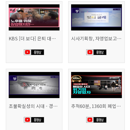
KBS [더 보다] 은퇴 대신 폐업
시사기획창, 자영업보고서 빚의 굴레 507회 (KBS 25.6.10)
초불확실성의 시대 - 경제를 구하라 494회 (KBS 25.2.11)
추적60분, 1360회 폐업의 시대, 위기의 자영업자