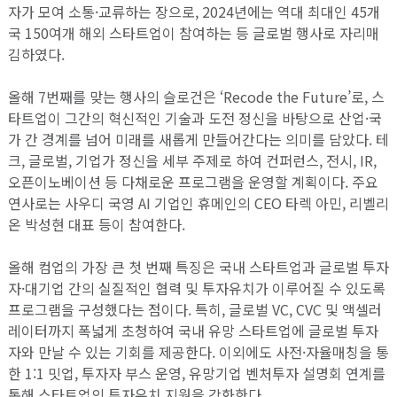
자가 모여 소통·교류하는 장으로, 2024년에는 역대 최대인 45개
국 150여개 해외 스타트업이 참여하는 등 글로벌 행사로 자리매
김하였다.
올해 7번째를 맞는 행사의 슬로건은 ‘Recode the Future’로, 스
타트업이 그간의 혁신적인 기술과 도전 정신을 바탕으로 산업·국
가 간 경계를 넘어 미래를 새롭게 만들어간다는 의미를 담았다. 테
크, 글로벌, 기업가 정신을 세부 주제로 하여 컨퍼런스, 전시, IR,
오픈이노베이션 등 다채로운 프로그램을 운영할 계획이다. 주요
연사로는 사우디 국영 AI 기업인 휴메인의 CEO 타렉 아민, 리벨리
온 박성현 대표 등이 참여한다.
올해 컴업의 가장 큰 첫 번째 특징은 국내 스타트업과 글로벌 투자
자·대기업 간의 실질적인 협력 및 투자유치가 이루어질 수 있도록
프로그램을 구성했다는 점이다. 특히, 글로벌 VC, CVC 및 액셀러
레이터까지 폭넓게 초청하여 국내 유망 스타트업에 글로벌 투자
자와 만날 수 있는 기회를 제공한다. 이외에도 사전·자율매칭을 통
한 1:1 밋업, 투자자 부스 운영, 유망기업 벤처투자 설명회 연계를
통해 스타트업의 투자유치 지원을 강화한다.