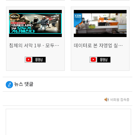
침체의 서막 1부 - 모두가 가난해진다 | 시사직격 신년특집
데이터로 본 자영업 실태 - 매출 '뚝', 장수 업소도 '휘청'
뉴스 댓글
비회원 접속중