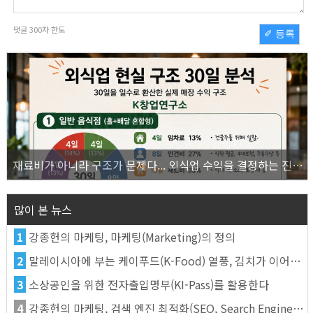
댓글
300
자 한도
✐ 등록
재료비가 아니라 구조가 문제다... 외식업 수익을 결정하는 진짜 숫자의 비밀
많이 본 뉴스
1
강종헌의 마케팅, 마케팅(Marketing)의 정의
2
말레이시아에 부는 케이푸드(K-Food) 열풍, 김치가 이어간다
3
소상공인을 위한 전자출입명부(KI-Pass)를 활용한다
4
강종헌의 마케팅, 검색 엔진 최적화(SEO, Search Engine Optimization)란