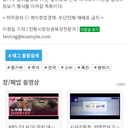
장보기 행사를 이어갈 계획이다.
< 저작권자 ⓒ 케이창업경제. 무단전재-재배포 금지 >
이정일 기자 ( 전통시장상권육성전문가 )
다른글 보기
testing@example.com
# 태그 통합검색
# 중기부
# 추석
# 전국
# 소비
# 촉진
# 분위기
창/폐업 동영상
KBS [더 보다] 은퇴 대신 폐업
시사기획창, 자영업보고서 빚의 굴레 507회 (KBS 25.6.10)