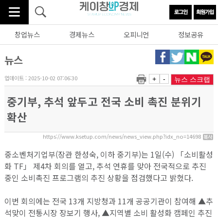
창업뉴스
경제뉴스
오피니언
정보공유
뉴스
업데이트 : 2025-10-02 07:06:30
+
-
뉴스 스크랩
중기부, 추석 앞두고 전국 소비 촉진 분위기
확산
https://www.ksetup.com/news/news_view.php?idx_no=14698
중소벤처기업부(장관 한성숙, 이하 중기부)는 1일(수) 「소비활성
화 TF」 제4차 회의를 열고, 추석 연휴를 맞아 전국적으로 추진
중인 소비촉진 프로그램의 추진 상황을 점검했다고 밝혔다.
이번 회의에는 전국 13개 지방청과 11개 공공기관이 참여해 ▲추
석맞이 전통시장 장보기 행사, ▲지역별 소비 활성화 캠페인 추진