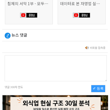
침체의 서막 1부 - 모두가 가난해진다 | 시사직격 신년특집
데이터로 본 자영업 실태 - 매출 '뚝', 장수 업소도 '휘청'
뉴스 댓글
비회원 접속중
댓글
300
자 한도
✐ 등록